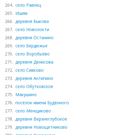
264.
село Равнец
265.
Ишим
266.
деревня Быкова
267.
село Новолокти
268.
деревня Останино
269.
село Бердюжье
270.
село Воробьёво
271.
деревня Денисова
272.
село Сивково
273.
деревня Антипино
274.
село Обутковское
275.
Макушино
276.
посёлок имени Будённого
277.
село Менщиково
278.
деревня Верхнеглубокое
279.
деревня Новощетниково