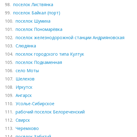
98.
поселок Листвянка
99.
поселок Байкал (порт)
100.
поселок Шумиха
101.
поселок Пономарёвка
102.
поселок железнодорожной станции Андрияновская
103.
Слюдянка
104.
поселок городского типа Култук
105.
поселок Подкаменная
106.
село Моты
107.
Шелехов
108.
Иркутск
109.
Ангарск
110.
Усолье-Сибирское
111.
рабочий поселок Белореченский
112.
Свирск
113.
Черемхово
114.
посёлок Забитуй