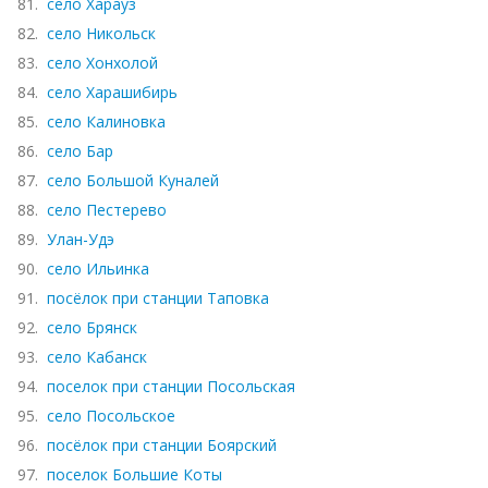
81.
село Харауз
82.
село Никольск
83.
село Хонхолой
84.
село Харашибирь
85.
село Калиновка
86.
село Бар
87.
село Большой Куналей
88.
село Пестерево
89.
Улан-Удэ
90.
село Ильинка
91.
посёлок при станции Таповка
92.
село Брянск
93.
село Кабанск
94.
поселок при станции Посольская
95.
село Посольское
96.
посёлок при станции Боярский
97.
поселок Большие Коты