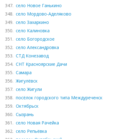
347.
село Новое Ганькино
348.
село Мордово-Аделяково
349.
село Захаркино
350.
село Калиновка
351.
село Богородское
352.
село Александровка
353.
СТД Конезавод
354.
СНТ Красноярские Дачи
355.
Самара
356.
Жигулёвск
357.
село Жигули
358.
посёлок городского типа Междуреченск
359.
Октябрьск
360.
Сызрань
361.
село Новая Рачейка
362.
село Репьёвка