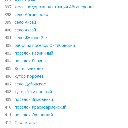
397.
железнодорожная станция Абганерово
398.
село Абганерово
399.
село Аксай
400.
село Аксай
401.
село Жутово 2-е
402.
рабочий посёлок Октябрьский
403.
посёлок Равнинный
404.
посёлок Ленина
405.
Котельниково
406.
хутор Королёв
407.
село Дубовское
408.
хутор Ульяновский
409.
посёлок Зимовники
410.
посёлок Красноармейский
411.
посёлок Орловский
412.
Пролетарск