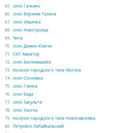
65.
село Галкино
66.
село Верхняя Талача
67.
село Ильинка
68.
село Новотроицк
69.
Чита
70.
село Домно-Ключи
71.
СНТ Авиатор
72.
село Беклемишево
73.
поселок городского типа Могзон
74.
село Сосновка
75.
село Глинка
76.
село Бада
77.
село Закульта
78.
село Ушоты
79.
посёлок городского типа Новопавловка
80.
Петровск-Забайкальский