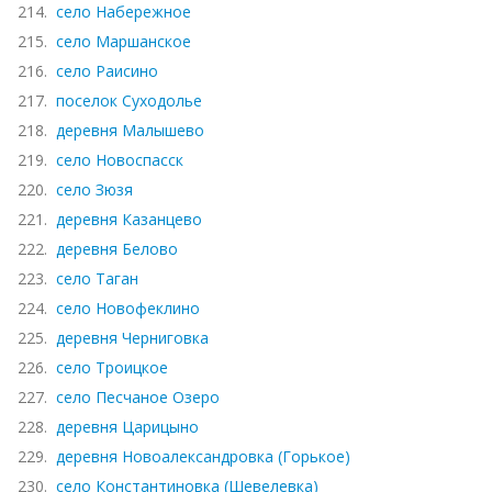
214.
село Набережное
215.
село Маршанское
216.
село Раисино
217.
поселок Суходолье
218.
деревня Малышево
219.
село Новоспасск
220.
село Зюзя
221.
деревня Казанцево
222.
деревня Белово
223.
село Таган
224.
село Новофеклино
225.
деревня Черниговка
226.
село Троицкое
227.
село Песчаное Озеро
228.
деревня Царицыно
229.
деревня Новоалександровка (Горькое)
230.
село Константиновка (Шевелевка)