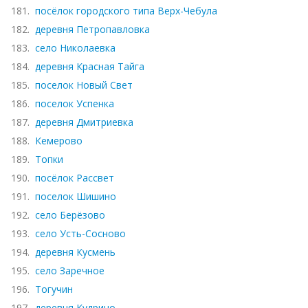
181.
посёлок городского типа Верх-Чебула
182.
деревня Петропавловка
183.
село Николаевка
184.
деревня Красная Тайга
185.
поселок Новый Свет
186.
поселок Успенка
187.
деревня Дмитриевка
188.
Кемерово
189.
Топки
190.
посёлок Рассвет
191.
поселок Шишино
192.
село Берёзово
193.
село Усть-Сосново
194.
деревня Кусмень
195.
село Заречное
196.
Тогучин
197.
деревня Кудрино