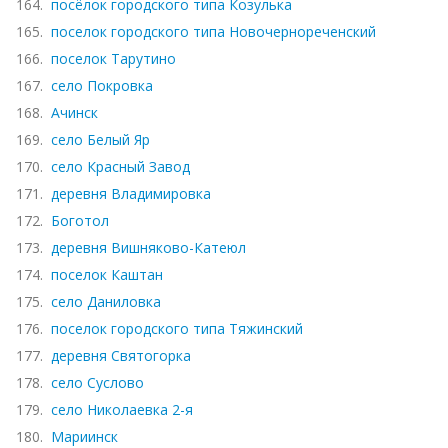
164.
посёлок городского типа Козулька
165.
поселок городского типа Новочернореченский
166.
поселок Тарутино
167.
село Покровка
168.
Ачинск
169.
село Белый Яр
170.
село Красный Завод
171.
деревня Владимировка
172.
Боготол
173.
деревня Вишняково-Катеюл
174.
поселок Каштан
175.
село Даниловка
176.
поселок городского типа Тяжинский
177.
деревня Святогорка
178.
село Суслово
179.
село Николаевка 2-я
180.
Мариинск