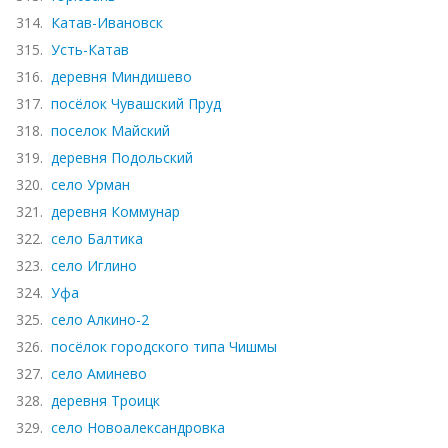
314.
Катав-Ивановск
315.
Усть-Катав
316.
деревня Миндишево
317.
посёлок Чувашский Пруд
318.
поселок Майский
319.
деревня Подольский
320.
село Урман
321.
деревня Коммунар
322.
село Балтика
323.
село Иглино
324.
Уфа
325.
село Алкино-2
326.
посёлок городского типа Чишмы
327.
село Аминево
328.
деревня Троицк
329.
село Новоалександровка