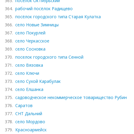
363.
поселок Октябрьский
364.
рабочий посёлок Радищево
365.
посёлок городского типа Старая Кулатка
366.
село Новые Зимницы
367.
село Покурлей
368.
село Черкасское
369.
село Сосновка
370.
поселок городского типа Сенной
371.
село Вязовка
372.
село Ключи
373.
село Сухой Карабулак
374.
село Елшанка
375.
садоводческое некоммерческое товарищество Рубин
376.
Саратов
377.
СНТ Дальний
378.
село Мордово
379.
Красноармейск