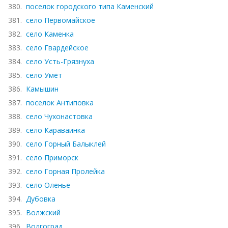
380.
поселок городского типа Каменский
381.
село Первомайское
382.
село Каменка
383.
село Гвардейское
384.
село Усть-Грязнуха
385.
село Умёт
386.
Камышин
387.
поселок Антиповка
388.
село Чухонастовка
389.
село Караваинка
390.
село Горный Балыклей
391.
село Приморск
392.
село Горная Пролейка
393.
село Оленье
394.
Дубовка
395.
Волжский
396.
Волгоград