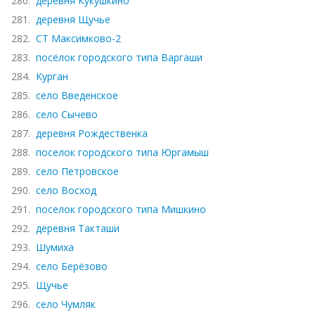
280.
деревня Кукушкино
281.
деревня Щучье
282.
СТ Максимково-2
283.
посёлок городского типа Варгаши
284.
Курган
285.
село Введенское
286.
село Сычево
287.
деревня Рождественка
288.
поселок городского типа Юргамыш
289.
село Петровское
290.
село Восход
291.
поселок городского типа Мишкино
292.
деревня Такташи
293.
Шумиха
294.
село Берёзово
295.
Щучье
296.
село Чумляк