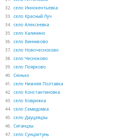
32.
село Иннокентьевка
33.
село Красный Луч
34.
село Алексеевка
35.
село Калинино
36.
село Винниково
37.
село Новочесноково
38.
село Чесноково
39.
село Поярково
40.
Сюнькэ
41.
село Нижняя Полтавка
42.
село Константиновка
43.
село Коврижка
44.
село Семидомка
45.
село Дауцзяцзы
46.
Сиганцзы
47.
село Сунцзитунь