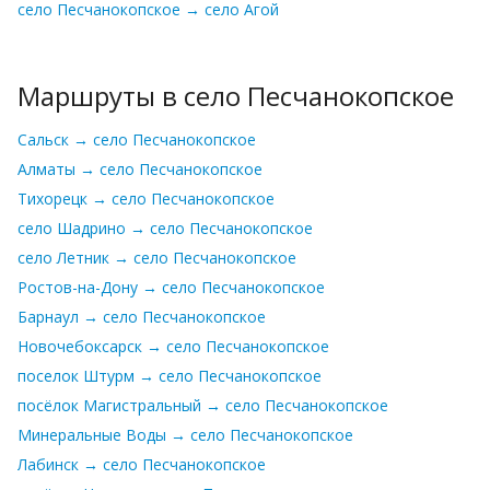
село Песчанокопское → село Агой
Маршруты в село Песчанокопское
Сальск → село Песчанокопское
Алматы → село Песчанокопское
Тихорецк → село Песчанокопское
село Шадрино → село Песчанокопское
село Летник → село Песчанокопское
Ростов-на-Дону → село Песчанокопское
Барнаул → село Песчанокопское
Новочебоксарск → село Песчанокопское
поселок Штурм → село Песчанокопское
посёлок Магистральный → село Песчанокопское
Минеральные Воды → село Песчанокопское
Лабинск → село Песчанокопское