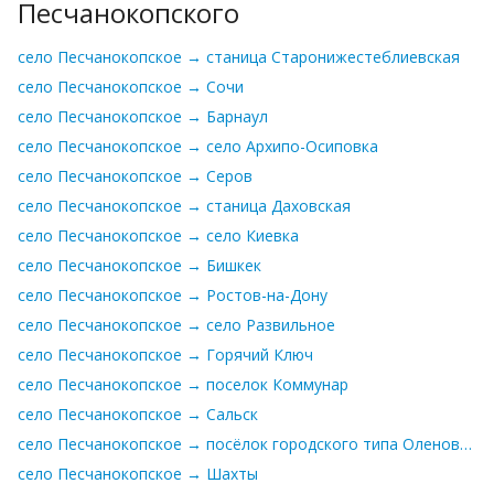
Песчанокопского
село Песчанокопское → станица Старонижестеблиевская
село Песчанокопское → Сочи
село Песчанокопское → Барнаул
село Песчанокопское → село Архипо-Осиповка
село Песчанокопское → Серов
село Песчанокопское → станица Даховская
село Песчанокопское → село Киевка
село Песчанокопское → Бишкек
село Песчанокопское → Ростов-на-Дону
село Песчанокопское → село Развильное
село Песчанокопское → Горячий Ключ
село Песчанокопское → поселок Коммунар
село Песчанокопское → Сальск
село Песчанокопское → посёлок городского типа Оленовка / Еленовка
село Песчанокопское → Шахты