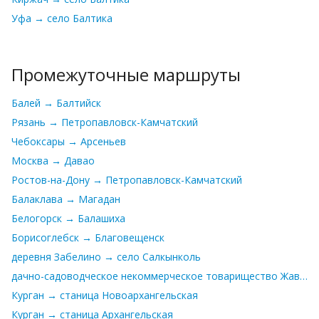
Уфа → село Балтика
Промежуточные маршруты
Балей → Балтийск
Рязань → Петропавловск-Камчатский
Чебоксары → Арсеньев
Москва → Давао
Ростов-на-Дону → Петропавловск-Камчатский
Балаклава → Магадан
Белогорск → Балашиха
Борисоглебск → Благовещенск
деревня Забелино → село Салкынколь
дачно-садоводческое некоммерческое товарищество Жаворонки → Одинцово
Курган → станица Новоархангельская
Курган → станица Архангельская