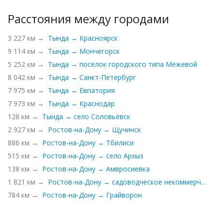
Расстояния между городами
3 227 км →
Тында → Красноярск
9 114 км →
Тында → Мончегорск
5 252 км →
Тында → посёлок городского типа Межевой
8 042 км →
Тында → Санкт-Петербург
7 975 км →
Тында → Евпатория
7 973 км →
Тында → Краснодар
128 км →
Тында → село Соловьёвск
2 927 км →
Ростов-на-Дону → Щучинск
886 км →
Ростов-на-Дону → Тбилиси
515 км →
Ростов-на-Дону → село Архыз
138 км →
Ростов-на-Дону → Амвросиевка
1 821 км →
Ростов-на-Дону → садоводческое некоммерческое партнерство Северная Жемчужина
784 км →
Ростов-на-Дону → Грайворон