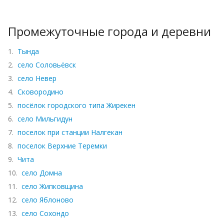
Промежуточные города и деревни
1.
Тында
2.
село Соловьёвск
3.
село Невер
4.
Сковородино
5.
посёлок городского типа Жирекен
6.
село Мильгидун
7.
поселок при станции Налгекан
8.
поселок Верхние Теремки
9.
Чита
10.
село Домна
11.
село Жипковщина
12.
село Яблоново
13.
село Сохондо