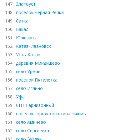
147.
Златоуст
148.
посёлок Чёрная Речка
149.
Сатка
150.
Бакал
151.
Юрюзань
152.
Катав-Ивановск
153.
Усть-Катав
154.
деревня Миндишево
155.
село Урман
156.
поселок Пятилетка
157.
село Иглино
158.
Уфа
159.
СНТ Гарнизонный
160.
посёлок городского типа Чишмы
161.
село Аминево
162.
село Сергеевка
163.
село Буздяк