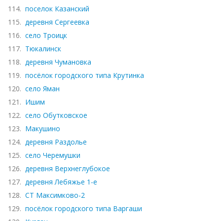
114.
поселок Казанский
115.
деревня Сергеевка
116.
село Троицк
117.
Тюкалинск
118.
деревня Чумановка
119.
посёлок городского типа Крутинка
120.
село Яман
121.
Ишим
122.
село Обутковское
123.
Макушино
124.
деревня Раздолье
125.
село Черемушки
126.
деревня Верхнеглубокое
127.
деревня Лебяжье 1-е
128.
СТ Максимково-2
129.
посёлок городского типа Варгаши