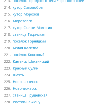
213.
посёлок городского типа Чернышковский
214.
хутор Сиволобов
215.
хутор Морозов
216.
Морозовск
217.
хутор Скачки-Малюгин
218.
станица Тацинская
219.
посёлок Горняцкий
220.
Белая Калитва
221.
посёлок Коксовый
222.
Каменск-Шахтинский
223.
Красный Сулин
224.
Шахты
225.
Новошахтинск
226.
Новочеркасск
227.
станица Грушевская
228.
Ростов-на-Дону