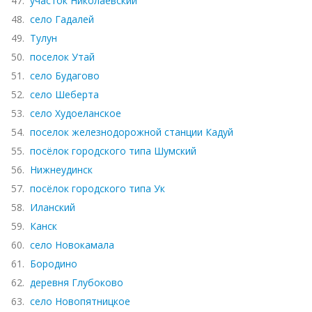
47.
участок Николаевский
48.
село Гадалей
49.
Тулун
50.
поселок Утай
51.
село Будагово
52.
село Шеберта
53.
село Худоеланское
54.
поселок железнодорожной станции Кадуй
55.
посёлок городского типа Шумский
56.
Нижнеудинск
57.
посёлок городского типа Ук
58.
Иланский
59.
Канск
60.
село Новокамала
61.
Бородино
62.
деревня Глубоково
63.
село Новопятницкое