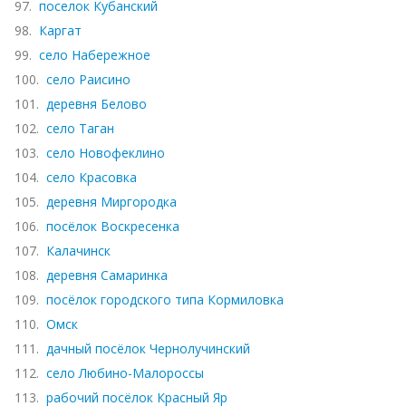
97.
поселок Кубанский
98.
Каргат
99.
село Набережное
100.
село Раисино
101.
деревня Белово
102.
село Таган
103.
село Новофеклино
104.
село Красовка
105.
деревня Миргородка
106.
посёлок Воскресенка
107.
Калачинск
108.
деревня Самаринка
109.
посёлок городского типа Кормиловка
110.
Омск
111.
дачный посёлок Чернолучинский
112.
село Любино-Малороссы
113.
рабочий посёлок Красный Яр