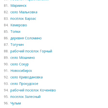
81.
Мариинск
82.
село Мальковка
83.
посёлок Барзас
84.
Кемерово
85.
Топки
86.
деревня Соломино
87.
Тогучин
88.
рабочий посёлок Горный
89.
село Мошнино
90.
село Сокур
91.
Новосибирск
92.
село Криводановка
93.
село Прокудское
94.
рабочий посёлок Коченёво
95.
поселок Залесный
96.
Чулым