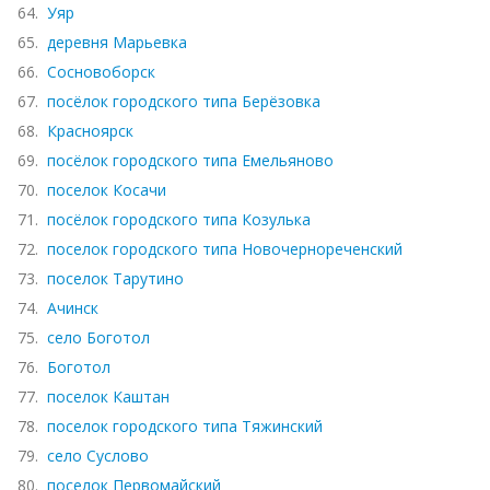
64.
Уяр
65.
деревня Марьевка
66.
Сосновоборск
67.
посёлок городского типа Берёзовка
68.
Красноярск
69.
посёлок городского типа Емельяново
70.
поселок Косачи
71.
посёлок городского типа Козулька
72.
поселок городского типа Новочернореченский
73.
поселок Тарутино
74.
Ачинск
75.
село Боготол
76.
Боготол
77.
поселок Каштан
78.
поселок городского типа Тяжинский
79.
село Суслово
80.
поселок Первомайский