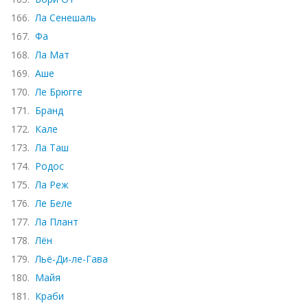
166.
Ла Сенешаль
167.
Фа
168.
Ла Мат
169.
Аше
170.
Ле Брюгге
171.
Бранд
172.
Кале
173.
Ла Таш
174.
Родос
175.
Ла Реж
176.
Ле Беле
177.
Ла Плант
178.
Лён
179.
Льё-Ди-ле-Гава
180.
Майя
181.
Краби