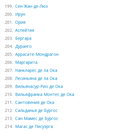
199.
Сен-Жан-де-Люз
200.
Ирун
201.
Ория
202.
Аспейтия
203.
Бергара
204.
Дуранго
205.
Аррасате-Мондрагон
206.
Маргарита
207.
Нанкларес де ла Ока
208.
Лесиньяна де ла Ока
209.
Вильянасур-Рио де Ока
210.
Вильяфранка Монтес де Ока
211.
Сантовения де Ока
212.
Сальданья де Бургос
213.
Сан Мамес де Бургос
214.
Магас де Писуэрга