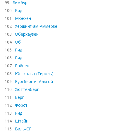
99.
Лимбург
100.
Рид
101.
Мюнхен
102.
Хершинг-ам-Аммерзе
103.
Оберхаузен
104.
Об
105.
Рид
106.
Рид
107.
Райнен
108.
Юнгхольц (Тироль)
109.
Бургберг-и.-Альгой
110.
Хюттенберг
111.
Берг
112.
Форст
113.
Рид
114.
Штайн
115.
Виль-СГ