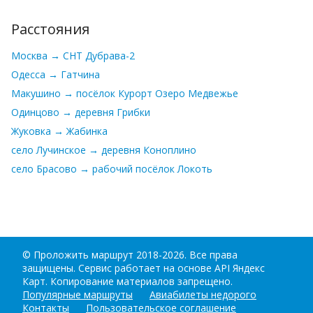
Расстояния
Москва → СНТ Дубрава-2
Одесса → Гатчина
Макушино → посёлок Курорт Озеро Медвежье
Одинцово → деревня Грибки
Жуковка → Жабинка
село Лучинское → деревня Коноплино
село Брасово → рабочий посёлок Локоть
©
Проложить маршрут
2018-2026. Все права
защищены. Сервис работает на основе API Яндекс
Карт. Копирование материалов запрещено.
Популярные маршруты
Авиабилеты недорого
Контакты
Пользовательское соглашение