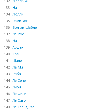
132.
Люлли-ФР
133.
На
134.
Люлли
135.
Эрмитаж
136.
Бон-ан-Шабле
137.
Ле Рос
138.
На
139.
Аршан
140.
Кра
141.
Шале
142.
Ла Ми
143.
Раба
144.
Ле Сепе
145.
Лион
146.
Ле Фили
147.
Ле Сизо
148.
Ле Гранд Раз