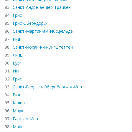
83.
Санкт-Андре-ан-дер-Трайзен
84.
Грис
85.
Грис-Оберндорф
86.
Санкт-Мартин-ам-Ибсфельде
87.
Рид
88.
Санкт-Йоханн-ин-Энгштеттен
89.
Линц
90.
Бург
91.
Инн
92.
Грис
93.
Санкт-Георген-Обернберг-ам-Инн
94.
Рид
95.
Кёльн
96.
Марк
97.
Гарс-ам-Инн
98.
Майс