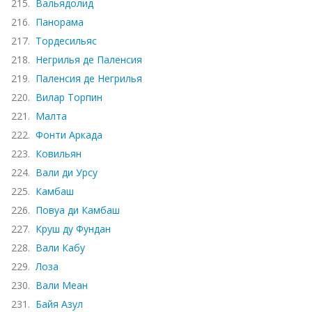
215.
Вальядолид
216.
Панорама
217.
Тордесильяс
218.
Негрилья де Паленсия
219.
Паленсия де Негрилья
220.
Вилар Торпин
221.
Малта
222.
Фонти Аркада
223.
Ковильян
224.
Вали ди Урсу
225.
Камбаш
226.
Повуа ди Камбаш
227.
Круш ду Фундан
228.
Вали Кабу
229.
Лоза
230.
Вали Меан
231.
Байя Азул