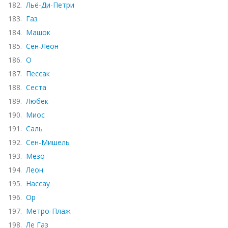
182.
Льё-Ди-Петри
183.
Газ
184.
Машок
185.
Сен-Леон
186.
О
187.
Пессак
188.
Сеста
189.
Любек
190.
Миос
191.
Саль
192.
Сен-Мишель
193.
Мезо
194.
Леон
195.
Нассау
196.
Ор
197.
Метро-Плаж
198.
Ле Газ