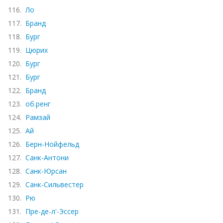
116.
Ло
117.
Бранд
118.
Бург
119.
Цюрих
120.
Бург
121.
Бург
122.
Бранд
123.
об.ренг
124.
Рамзай
125.
Ай
126.
Берн-Нойфельд
127.
Санк-Антони
128.
Санк-Юрсан
129.
Санк-Сильвестер
130.
Рю
131.
Пре-де-л'-Эссер