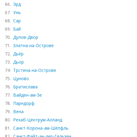
66.
Эрд
67.
Унь
68.
Сар
69.
Бай
70.
Дулов-Двор
71.
Златна-на-Острове
72.
Дьёр
73.
Дьор
74.
Трстена-на-Острове
75.
Цуново
76.
Братислава
77.
Вайден-ам-Зе
78.
Парндорф
79.
Вена
80.
Рехаб-Центрум-Алланд
81.
Санкт-Корона-ам-Шёпфль
82.
Санкт-Файт-ан-дер-Гёльзен