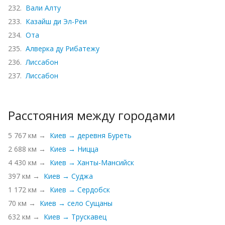
232.
Вали Алту
233.
Казайш ди Эл-Реи
234.
Ота
235.
Алверка ду Рибатежу
236.
Лиссабон
237.
Лиссабон
Расстояния между городами
5 767 км →
Киев → деревня Буреть
2 688 км →
Киев → Ницца
4 430 км →
Киев → Ханты-Мансийск
397 км →
Киев → Суджа
1 172 км →
Киев → Сердобск
70 км →
Киев → село Сущаны
632 км →
Киев → Трускавец