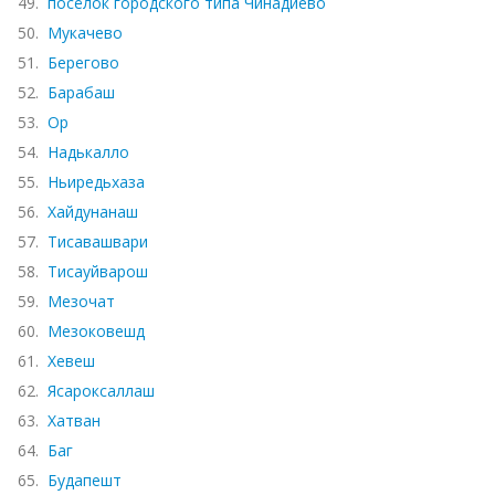
49.
посёлок городского типа Чинадиево
50.
Мукачево
51.
Берегово
52.
Барабаш
53.
Ор
54.
Надькалло
55.
Ньиредьхаза
56.
Хайдунанаш
57.
Тисавашвари
58.
Тисауйварош
59.
Мезочат
60.
Мезоковешд
61.
Хевеш
62.
Ясароксаллаш
63.
Хатван
64.
Баг
65.
Будапешт