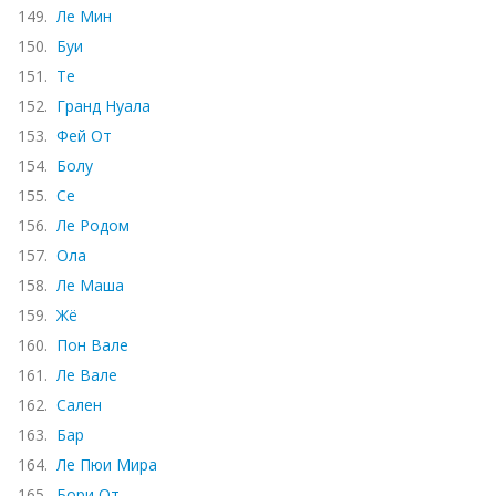
149.
Ле Мин
150.
Буи
151.
Те
152.
Гранд Нуала
153.
Фей От
154.
Болу
155.
Се
156.
Ле Родом
157.
Ола
158.
Ле Маша
159.
Жё
160.
Пон Вале
161.
Ле Вале
162.
Сален
163.
Бар
164.
Ле Пюи Мира
165.
Бори От