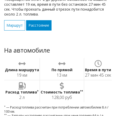
составляет 19 км, время в пути без остановок 27 мин 45
сек. Чтобы проехать данный отрезок пути понадобится
около 2 л. топлива.
Маршрут
Расстояние
На автомобиле
Длина маршрута
По прямой
Время в пути
19 км
13 км
27 мин 45 сек
*
**
Расход топлива
Стоимость топлива
2 л
128,00 руб
*
— Расход топлива рассчитан при потреблении автомобилем 8 л /
100 км.
**
— Затраты на топливо рассчитанны при цене топлива 64 р / л.