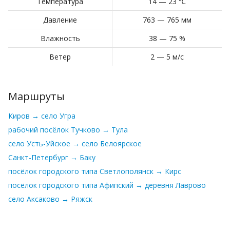
Температура
14 — 23 ℃
Давление
763 — 765 мм
Влажность
38 — 75 %
Ветер
2 — 5 м/с
Маршруты
Киров → село Угра
рабочий посёлок Тучково → Тула
село Усть-Уйское → село Белоярское
Санкт-Петербург → Баку
посёлок городского типа Светлополянск → Кирс
посёлок городского типа Афипский → деревня Лаврово
село Аксаково → Ряжск