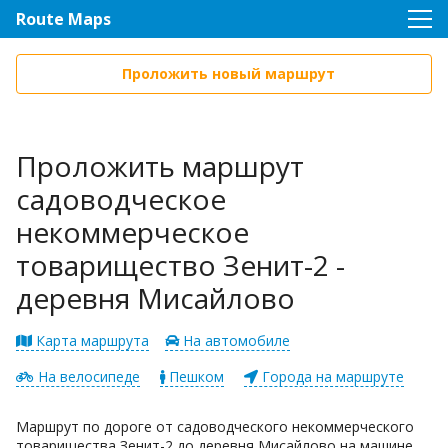
Route Maps
Проложить новый маршрут
Проложить маршрут
садоводческое
некоммерческое
товарищество Зенит-2 -
деревня Мисайлово
Карта маршрута
На автомобиле
На велосипеде
Пешком
Города на маршруте
Маршрут по дороге от садоводческого некоммерческого
товарищества Зенит-2 до деревня Мисайлово на машине