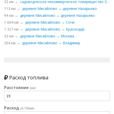
32 км →
садоводческое некоммерческое товарищество Зенит-2 → коттеджный посёлок Мисайлово-Forest
113 км →
деревня Мисайлово → деревня Назарьево
94 км →
деревня Мисайлово → деревня Назарьево
1 604 км →
деревня Мисайлово → Сочи
1 327 км →
деревня Мисайлово → Краснодар
32 км →
деревня Мисайлово → Москва
204 км →
деревня Мисайлово → Владимир
Расход топлива
Расстояние
(км)
Расход
(л/100км)