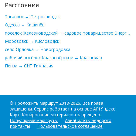
Расстояния
Таганрог → Петрозаводск
Одесса → Кишинёв
посёлок Железноводский → садовое товарищество Энергосбыт
Морозовск → Кисловодск
село Орловка → Новогродовка
рабочий посёлок Краснозёрское → Краснодар
Пенза → СНТ Гимназия
©
Проложить маршрут
2018-2026. Все права
защищены. Сервис работает на основе API Яндекс
Карт. Копирование материалов запрещено.
Популярные маршруты
Авиабилеты недорого
Контакты
Пользовательское соглашение