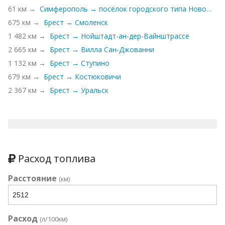
61 км →
Симферополь → посёлок городского типа Новофёдоровка
675 км →
Брест → Смоленск
1 482 км →
Брест → Нойштадт-ан-дер-Вайнштрассе
2 665 км →
Брест → Вилла Сан-Джованни
1 132 км →
Брест → Ступино
679 км →
Брест → Костюковичи
2 367 км →
Брест → Уральск
Расход топлива
Расстояние
(км)
Расход
(л/100км)