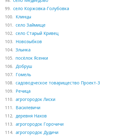
98.
село Медвёдово
99.
село Коржовка-Голубовка
100.
Клинцы
101.
село Займище
102.
село Старый Кривец
103.
Новозыбков
104.
Злынка
105.
посёлок Ясенки
106.
Добруш
107.
Гомель
108.
садоводческое товарищество Проект-3
109.
Речица
110.
агрогородок Лиски
111.
Василевичи
112.
деревня Нахов
113.
агрогородок Горочичи
114.
агрогородок Дудичи