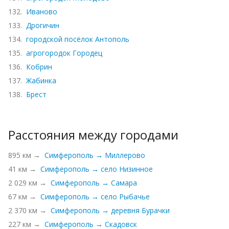
132.
Иваново
133.
Дрогичин
134.
городской посёлок Антополь
135.
агрогородок Городец
136.
Кобрин
137.
Жабинка
138.
Брест
Расстояния между городами
895 км →
Симферополь → Миллерово
41 км →
Симферополь → село Низинное
2 029 км →
Симферополь → Самара
67 км →
Симферополь → село Рыбачье
2 370 км →
Симферополь → деревня Бурачки
227 км →
Симферополь → Скадовск