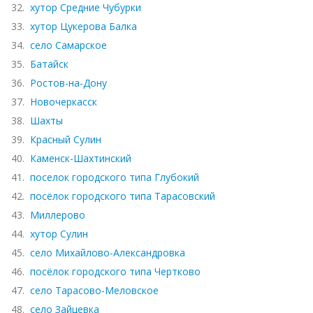
32.
хутор Средние Чубурки
33.
хутор Цукерова Балка
34.
село Самарское
35.
Батайск
36.
Ростов-на-Дону
37.
Новочеркасск
38.
Шахты
39.
Красный Сулин
40.
Каменск-Шахтинский
41.
поселок городского типа Глубокий
42.
посёлок городского типа Тарасовский
43.
Миллерово
44.
хутор Сулин
45.
село Михайлово-Александровка
46.
посёлок городского типа Чертково
47.
село Тарасово-Меловское
48.
село Зайцевка