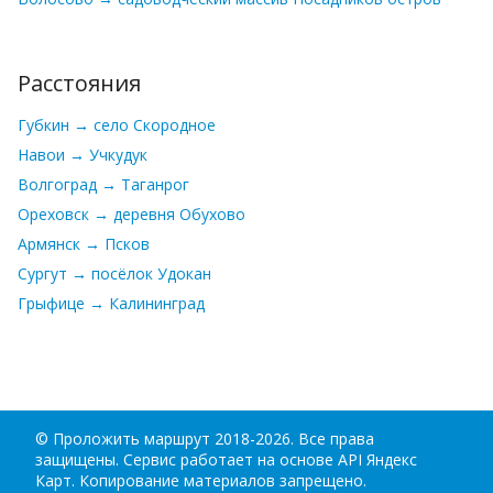
Расстояния
Губкин → село Скородное
Навои → Учкудук
Волгоград → Таганрог
Ореховск → деревня Обухово
Армянск → Псков
Сургут → посёлок Удокан
Грыфице → Калининград
©
Проложить маршрут
2018-2026. Все права
защищены. Сервис работает на основе API Яндекс
Карт. Копирование материалов запрещено.