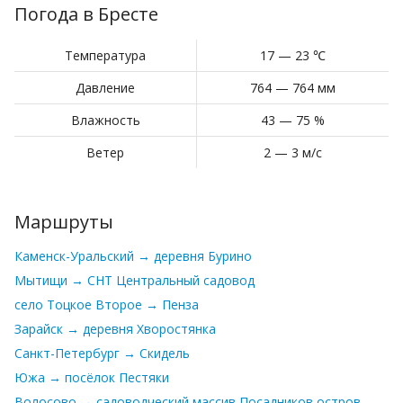
Погода в Бресте
Температура
17 — 23 ℃
Давление
764 — 764 мм
Влажность
43 — 75 %
Ветер
2 — 3 м/с
Маршруты
Каменск-Уральский → деревня Бурино
Мытищи → СНТ Центральный садовод
село Тоцкое Второе → Пенза
Зарайск → деревня Хворостянка
Санкт-Петербург → Скидель
Южа → посёлок Пестяки
Волосово → садоводческий массив Посадников остров