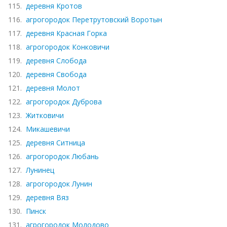
115.
деревня Кротов
116.
агрогородок Перетрутовский Воротын
117.
деревня Красная Горка
118.
агрогородок Конковичи
119.
деревня Слобода
120.
деревня Свобода
121.
деревня Молот
122.
агрогородок Дуброва
123.
Житковичи
124.
Микашевичи
125.
деревня Ситница
126.
агрогородок Любань
127.
Лунинец
128.
агрогородок Лунин
129.
деревня Вяз
130.
Пинск
131.
агрогородок Молодово