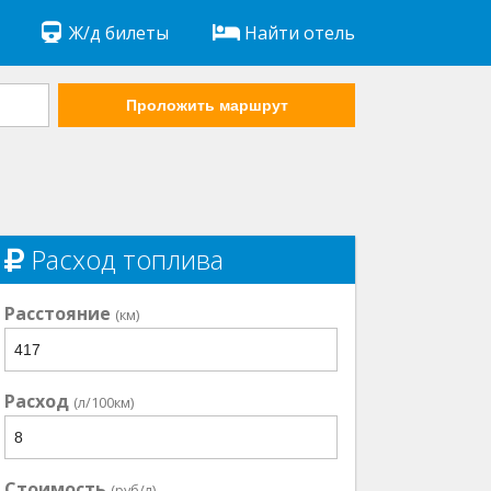
Ж/д билеты
Найти отель
Проложить маршрут
Расход топлива
Расстояние
(км)
Расход
(л/100км)
Стоимость
(руб/л)