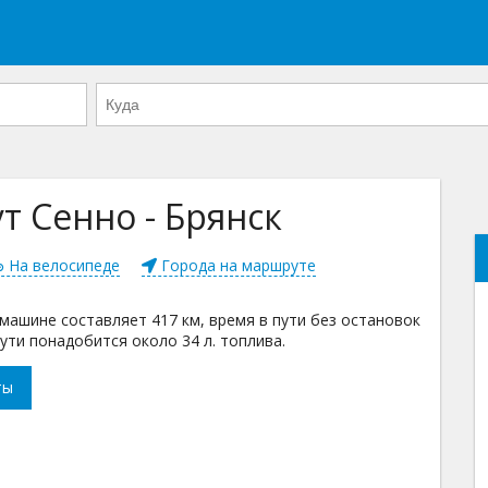
 Сенно - Брянск
На велосипеде
Города на маршруте
машине составляет 417 км, время в пути без остановок
ути понадобится около 34 л. топлива.
ты