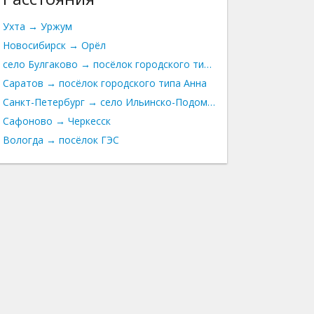
Ухта → Уржум
Новосибирск → Орёл
село Булгаково → посёлок городского типа Зубова Поляна
Саратов → посёлок городского типа Анна
Санкт-Петербург → село Ильинско-Подомское
Сафоново → Черкесск
Вологда → посёлок ГЭС