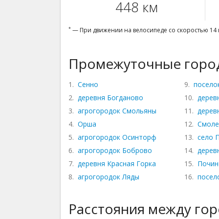
448 км
*
— При движении на велосипеде со скоростью 14 
Промежуточные город
1.
Сенно
9.
посело
2.
деревня Богданово
10.
дерев
3.
агрогородок Смольяны
11.
дерев
4.
Орша
12.
Смоле
5.
агрогородок Осинторф
13.
село 
6.
агрогородок Боброво
14.
дерев
7.
деревня Красная Горка
15.
Почин
8.
агрогородок Ляды
16.
посел
Расстояния между го