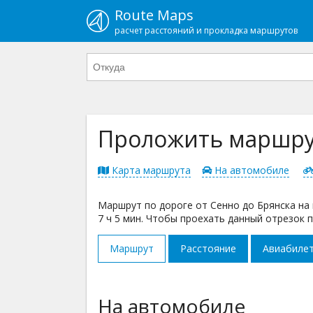
Route Maps
расчет расстояний и прокладка маршрутов
Проложить маршрут
Карта маршрута
На автомобиле
Маршрут по дороге от Сенно до Брянска на 
7 ч 5 мин. Чтобы проехать данный отрезок п
Маршрут
Расстояние
Авиабиле
На автомобиле