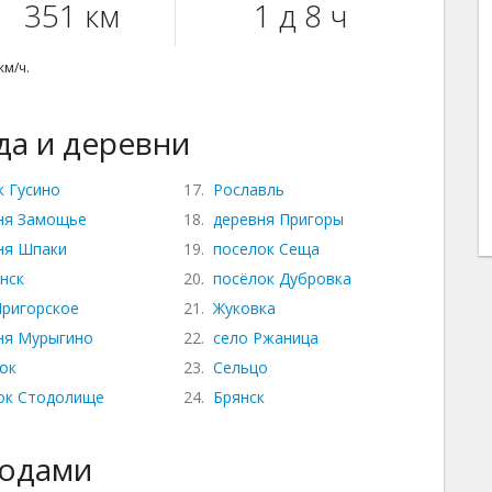
351 км
1 д 8 ч
км/ч.
а и деревни
к Гусино
17.
Рославль
ня Замощье
18.
деревня Пригоры
ня Шпаки
19.
поселок Сеща
нск
20.
посёлок Дубровка
Пригорское
21.
Жуковка
ня Мурыгино
22.
село Ржаница
ок
23.
Сельцо
ок Стодолище
24.
Брянск
родами