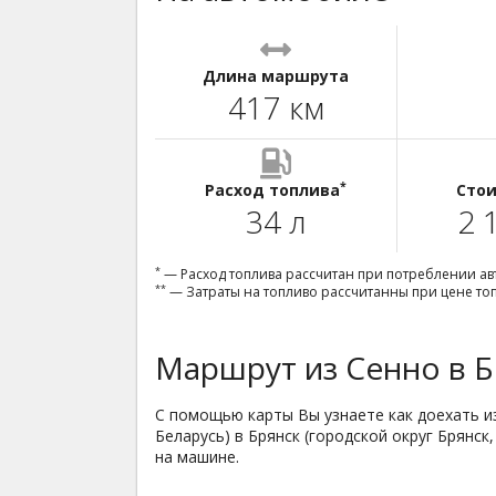
Длина маршрута
417 км
*
Расход топлива
Стои
34 л
2 
*
— Расход топлива рассчитан при потреблении авт
**
— Затраты на топливо рассчитанны при цене топл
Маршрут из Сенно в Б
С помощью карты Вы узнаете как доехать из
Беларусь) в Брянск (городской округ Брянс
на машине.