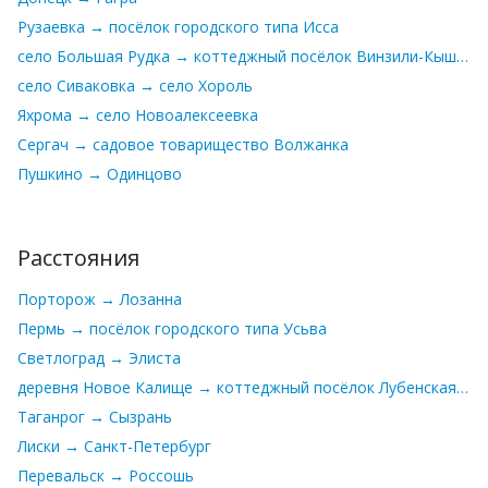
Рузаевка → посёлок городского типа Исса
село Большая Рудка → коттеджный посёлок Винзили-Кыштырла
село Сиваковка → село Хороль
Яхрома → село Новоалексеевка
Сергач → садовое товарищество Волжанка
Пушкино → Одинцово
Расстояния
Порторож → Лозанна
Пермь → посёлок городского типа Усьва
Светлоград → Элиста
деревня Новое Калище → коттеджный посёлок Лубенская Долина
Таганрог → Сызрань
Лиски → Санкт-Петербург
Перевальск → Россошь