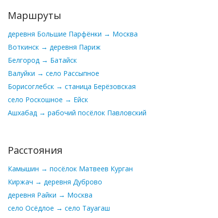
Маршруты
деревня Большие Парфёнки → Москва
Воткинск → деревня Париж
Белгород → Батайск
Валуйки → село Рассыпное
Борисоглебск → станица Берёзовская
село Роскошное → Ейск
Ашхабад → рабочий посёлок Павловский
Расстояния
Камышин → посёлок Матвеев Курган
Киржач → деревня Дуброво
деревня Райки → Москва
село Осёдлое → село Тауагаш