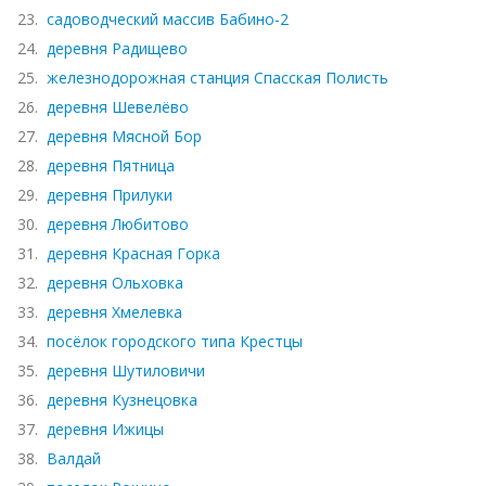
23.
садоводческий массив Бабино-2
24.
деревня Радищево
25.
железнодорожная станция Спасская Полисть
26.
деревня Шевелёво
27.
деревня Мясной Бор
28.
деревня Пятница
29.
деревня Прилуки
30.
деревня Любитово
31.
деревня Красная Горка
32.
деревня Ольховка
33.
деревня Хмелевка
34.
посёлок городского типа Крестцы
35.
деревня Шутиловичи
36.
деревня Кузнецовка
37.
деревня Ижицы
38.
Валдай