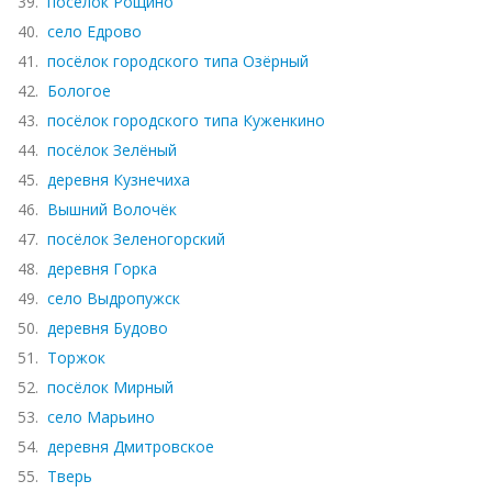
39.
поселок Рощино
40.
село Едрово
41.
посёлок городского типа Озёрный
42.
Бологое
43.
посёлок городского типа Куженкино
44.
посёлок Зелёный
45.
деревня Кузнечиха
46.
Вышний Волочёк
47.
посёлок Зеленогорский
48.
деревня Горка
49.
село Выдропужск
50.
деревня Будово
51.
Торжок
52.
посёлок Мирный
53.
село Марьино
54.
деревня Дмитровское
55.
Тверь