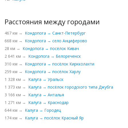
Расстояния между городами
467 км →
Кондопога → Санкт-Петербург
668 км →
Кондопога → село Анциферово
28 км →
Кондопога → посёлок Кивач
2 641 км →
Кондопога → Белореченск
310 км →
Кондопога → посёлок Киркколахти
259 км →
Кондопога → посёлок Харлу
1 328 км →
Калуга → Уральск
1 373 км →
Калуга → посёлок городского типа Джубга
3 166 км →
Калуга → Анталья
1 271 км →
Калуга → Краснодар
644 км →
Калуга → Городец
174 км →
Калуга → посёлок Красный Яр