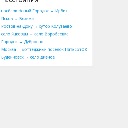
посёлок Новый Городок → Ирбит
Псков → Вязьма
Ростов-на-Дону → хутор Колузаево
село Яцковцы → село Воробеевка
Городок → Дубровно
Москва → коттеджный посёлок ПятьсотОК
Будённовск → село Дивное