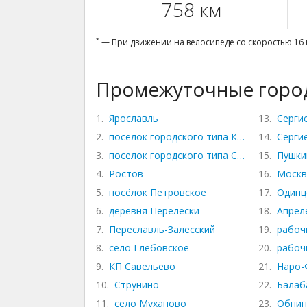
758 км
*
— При движении на велосипеде со скоростью 16 
Промежуточные город
1.
Ярославль
13.
Серги
2.
посёлок городского типа Красные Ткачи
14.
Серги
3.
поселок городского типа Семибратово
15.
Пушки
4.
Ростов
16.
Москв
5.
посёлок Петровское
17.
Одинц
6.
деревня Перелески
18.
Апрел
7.
Переславль-Залесский
19.
рабоч
8.
село Глебовское
20.
рабоч
9.
КП Савельево
21.
Наро-
10.
Струнино
22.
Балаб
11.
село Муханово
23.
Обнин