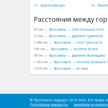
12.
Краснозаводск
24.
Малоя
Расстояния между го
63 км →
Ярославль → село Большое Село
12 км →
Ярославль → деревня Суринское
2 488 км →
Ярославль → село Григолети
169 км →
Ярославль → посёлок Волга
38 км →
Ярославль → деревня Иванищево
1 002 км →
Ярославль → посёлок Большое 
2 670 км →
Ярославль → Астана
©
Проложить маршрут
2018-2026. Все права 
Популярные маршруты
Авиабилеты недоро