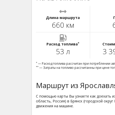
Длина маршрута
660 км
*
Расход топлива
Стоим
53 л
3 3
*
— Расход топлива рассчитан при потреблении авт
**
— Затраты на топливо рассчитанны при цене топл
Маршрут из Ярославля
С помощью карты Вы узнаете как доехать из
область, Россия) в Брянск (городской окру
движения на машине.