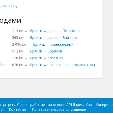
рославец
родами
413 км →
Брянск → деревня Поярково
565 км →
Брянск → деревня Байкино
2 096 км →
Брянск → Еманжелинск
512 км →
Брянск → Борисов
170 км →
Брянск → Козельск
Поле
826 км →
Брянск → посёлок при профилактории Строите
защищены. Сервис работает на основе API Яндекс Карт. Копиров
го
Контакты
Пользовательское соглашение