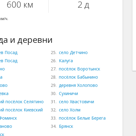
600 км
2 д
км/ч.
а и деревни
ев Посад
25.
село Детчино
ев Посад
26.
Калуга
но
27.
посёлок Воротынск
а
28.
посёлок Бабынино
ово
29.
деревня Холопово
евка
30.
Сухиничи
ий посёлок Селятино
31.
село Хвастовичи
ий посёлок Киевский
32.
село Холм
Фоминск
33.
посёлок Белые Берега
аново
34.
Брянск
ск