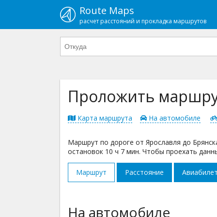
Route Maps
расчет расстояний и прокладка маршрутов
Проложить маршрут
Карта маршрута
На автомобиле
Маршрут по дороге от Ярославля до Брянска
остановок 10 ч 7 мин. Чтобы проехать данн
Маршрут
Расстояние
Авиабиле
На автомобиле