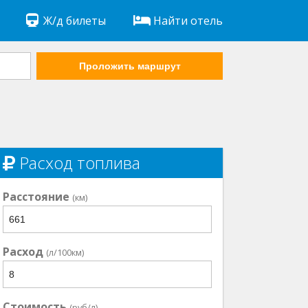
Ж/д билеты
Найти отель
Проложить маршрут
Расход топлива
Расстояние
(км)
Расход
(л/100км)
Стоимость
(руб/л)