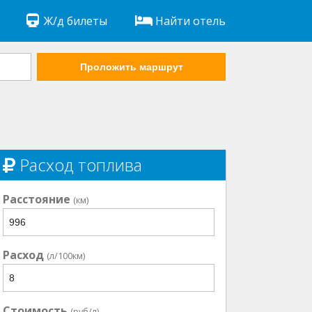
Ж/д билеты
Найти отель
Проложить маршрут
Расход топлива
Расстояние
(км)
Расход
(л/100км)
Стоимость
(руб/л)