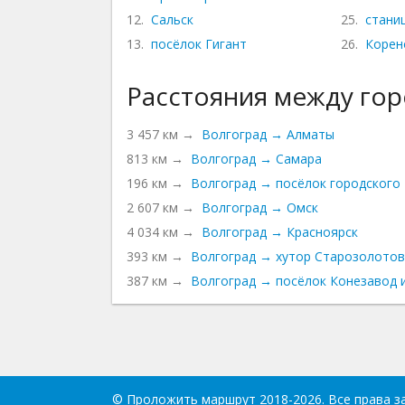
12.
Сальск
25.
стани
13.
посёлок Гигант
26.
Корен
Расстояния между го
3 457 км →
Волгоград → Алматы
813 км →
Волгоград → Самара
196 км →
Волгоград → посёлок городского 
2 607 км →
Волгоград → Омск
4 034 км →
Волгоград → Красноярск
393 км →
Волгоград → хутор Старозолотов
387 км →
Волгоград → посёлок Конезавод 
©
Проложить маршрут
2018-2026. Все права 