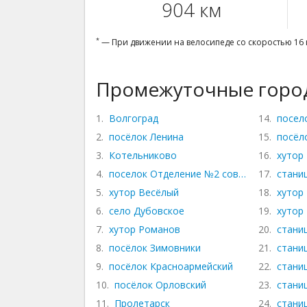
904 км
*
— При движении на велосипеде со скоростью 16 
Промежуточные город
1.
Волгоград
14.
посел
2.
посёлок Ленина
15.
посёл
3.
Котельниково
16.
хутор
4.
поселок Отделение №2 совхоза Семичны
17.
стани
5.
хутор Весёлый
18.
хутор
6.
село Дубовское
19.
хутор
7.
хутор Романов
20.
стани
8.
посёлок Зимовники
21.
стани
9.
посёлок Красноармейский
22.
стани
10.
посёлок Орловский
23.
стани
11.
Пролетарск
24.
стани