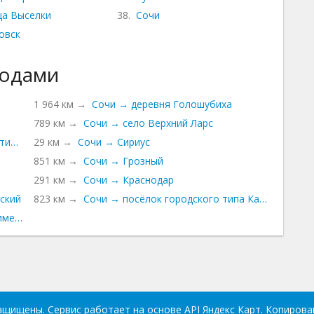
ца Выселки
38.
Сочи
овск
родами
1 964 км →
Сочи → деревня Голошубиха
789 км →
Сочи → село Верхний Ларс
типа Верхний Баскунчак
29 км →
Сочи → Сириус
851 км →
Сочи → Грозный
291 км →
Сочи → Краснодар
ский
823 км →
Сочи → посёлок городского типа Камышеваха
имени Будённого
защищены. Сервис работает на основе API Яндекс Карт. Копиров