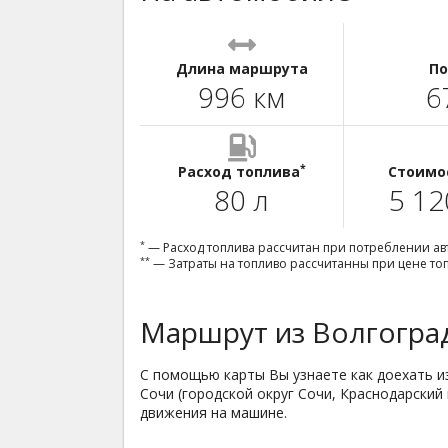
Длина маршрута
По
996 км
6
*
Расход топлива
Стоимо
80 л
5 12
*
— Расход топлива рассчитан при потреблении авт
**
— Затраты на топливо рассчитанны при цене топл
Маршрут из Волгоград
С помощью карты Вы узнаете как доехать из
Сочи (городской округ Сочи, Краснодарский
движения на машине.