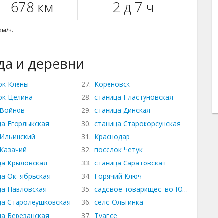
678 км
2 д 7 ч
км/ч.
а и деревни
ок Клены
27.
Кореновск
ок Целина
28.
станица Пластуновская
 Войнов
29.
станица Динская
й
ца Егорлыкская
30.
станица Старокорсунская
 Ильинский
31.
Краснодар
 Казачий
32.
поселок Четук
ца Крыловская
33.
станица Саратовская
ца Октябрьская
34.
Горячий Ключ
ца Павловская
35.
садовое товарищество Южное
ца Старолеушковская
36.
село Ольгинка
ца Березанская
37.
Туапсе