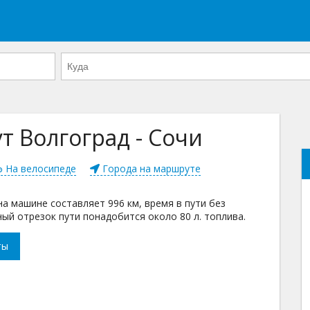
 Волгоград - Сочи
На велосипеде
Города на маршруте
а машине составляет 996 км, время в пути без
ный отрезок пути понадобится около 80 л. топлива.
ты