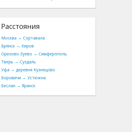
Расстояния
Москва → Сортавала
Брянск → Киров
Орехово-Зуево → Симферополь
Тверь → Суздаль
Уфа → деревня Кузнецово
Боровичи → Устюжна
Беслан → Яранск
ск