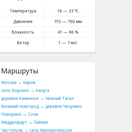
Температура
18 — 33 ℃
Давление
755 — 760 мм
Влажность
41 — 86 %
Ветер
1 — 7 м/с
Маршруты
Москва → Киров
село Ворсино → Калуга
деревня Каменное → Нижний Тагил
Великий Новгород → деревня Чечулино
Поворино → Сочи
Мидделфарт → Лайхия
Чистополь → село Малореченское