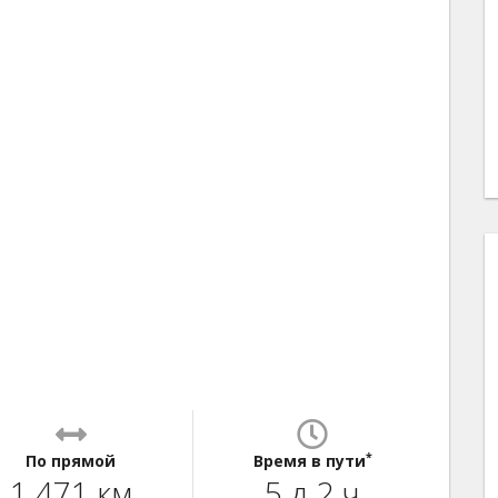
*
По прямой
Время в пути
1 471 км
5 д 2 ч