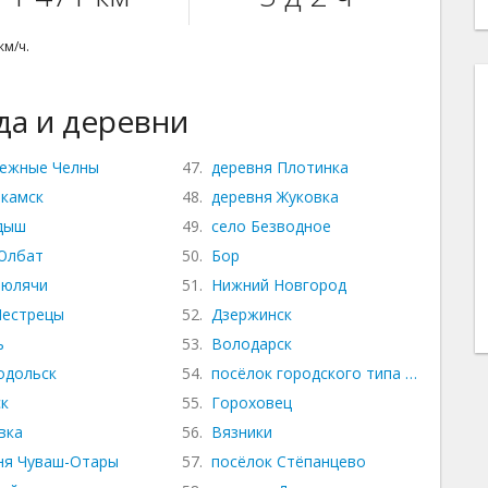
км/ч.
а и деревни
ежные Челны
47.
деревня Плотинка
камск
48.
деревня Жуковка
во
дыш
49.
село Безводное
Юлбат
50.
Бор
Тюлячи
51.
Нижний Новгород
Пестрецы
52.
Дзержинск
ь
53.
Володарск
одольск
54.
посёлок городского типа Ильиногор
к
55.
Гороховец
вка
56.
Вязники
ня Чуваш-Отары
57.
посёлок Стёпанцево