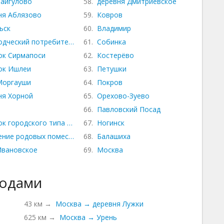
Байгулово
58.
деревня Дмитриевское
ня Аблязово
59.
Ковров
ьск
60.
Владимир
одческий потребительский кооператив Цивиль
61.
Собинка
ок Сирмапоси
62.
Костерёво
ок Ишлеи
63.
Петушки
Моргауши
64.
Покров
ня Хорной
65.
Орехово-Зуево
66.
Павловский Посад
ок городского типа Воротынец
67.
Ногинск
ение родовых поместий Калиновец
68.
Балашиха
Ивановское
69.
Москва
родами
43 км →
Москва → деревня Лужки
625 км →
Москва → Урень