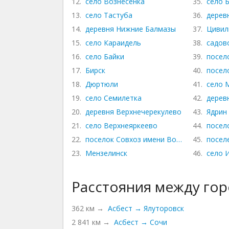
12.
село Вознесенка
35.
село 
13.
село Тастуба
36.
дерев
14.
деревня Нижние Балмазы
37.
Цивил
15.
село Караидель
38.
садов
16.
село Байки
39.
посел
17.
Бирск
40.
посел
18.
Дюртюли
41.
село 
19.
село Семилетка
42.
дерев
20.
деревня Верхнечерекулево
43.
Ядрин
21.
село Верхнеяркеево
44.
посел
22.
поселок Совхоз имени Воровского
45.
посел
23.
Мензелинск
46.
село 
Расстояния между го
362 км →
Асбест → Ялуторовск
2 841 км →
Асбест → Сочи