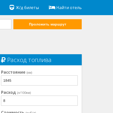
Ж/д билеты
Найти отель
Проложить маршрут
Расход топлива
Расстояние
(км)
Расход
(л/100км)
Стоимость
(руб/л)