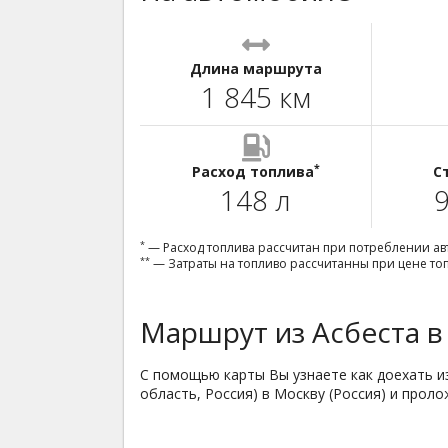
Длина маршрута
1 845 км
*
Расход топлива
С
148 л
9
*
— Расход топлива рассчитан при потреблении авт
**
— Затраты на топливо рассчитанны при цене топл
Маршрут из Асбеста в
С помощью карты Вы узнаете как доехать из
область, Россия) в Москву (Россия) и про