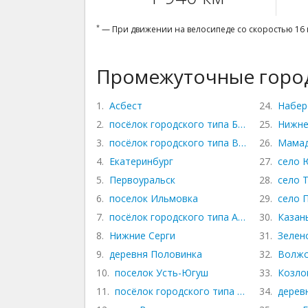
*
— При движении на велосипеде со скоростью 16 
Промежуточные город
1.
Асбест
24.
Набер
2.
посёлок городского типа Белоярский
25.
Нижне
3.
посёлок городского типа Верхнее Дубро
26.
Мама
4.
Екатеринбург
27.
село 
5.
Первоуральск
28.
село 
6.
поселок Ильмовка
29.
село 
7.
посёлок городского типа Атиг
30.
Казан
8.
Нижние Серги
31.
Зелен
9.
деревня Половинка
32.
Волжс
10.
поселок Усть-Югуш
33.
Козло
11.
посёлок городского типа Арти
34.
дерев