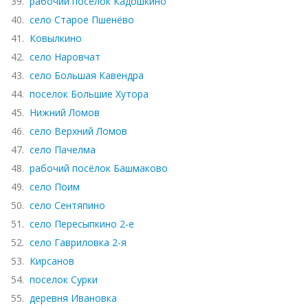
39.
рабочий посёлок Кадошкино
40.
село Старое Пшенёво
41.
Ковылкино
42.
село Наровчат
43.
село Большая Кавендра
44.
поселок Большие Хутора
45.
Нижний Ломов
46.
село Верхний Ломов
47.
село Пачелма
48.
рабочий посёлок Башмаково
49.
село Поим
50.
село Сентяпино
51.
село Пересыпкино 2-е
52.
село Гавриловка 2-я
53.
Кирсанов
54.
поселок Сурки
55.
деревня Ивановка