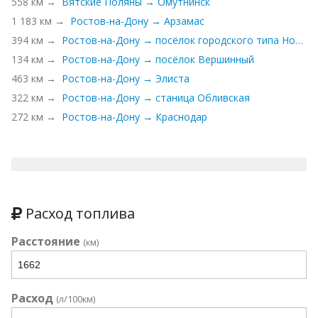
558 км →
Вятские Поляны → Омутнинск
1 183 км →
Ростов-на-Дону → Арзамас
394 км →
Ростов-на-Дону → посёлок городского типа Новомихайловский
134 км →
Ростов-на-Дону → посёлок Вершинный
463 км →
Ростов-на-Дону → Элиста
322 км →
Ростов-на-Дону → станица Обливская
272 км →
Ростов-на-Дону → Краснодар
Расход топлива
Расстояние
(км)
Расход
(л/100км)