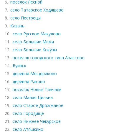
6.
поселок Лесной
7.
село Татарское Ходяшево
8.
село Пестрецы
9.
Казань
10.
село Русское Макулово
11.
село Большие Меми
12.
село Большие Кокузы
13.
поселок городского типа Апастово
14.
Буинск
15.
деревня Мещеряково
16.
деревня Раково
17.
поселок Новые Тинчали
18.
село Малая Цильна
19.
село Старое Дрожжаное
20.
село Городище
21.
село Нижнее Чекурское
22.
село Атяшкино