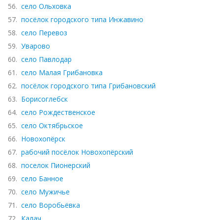
56.
село Ольховка
57.
посёлок городского типа Инжавино
58.
село Перевоз
59.
Уварово
60.
село Павлодар
61.
село Малая Грибановка
62.
посёлок городского типа Грибановский
63.
Борисоглебск
64.
село Рождественское
65.
село Октябрьское
66.
Новохопёрск
67.
рабочий посёлок Новохопёрский
68.
поселок Пионерский
69.
село Банное
70.
село Мужичье
71.
село Воробьёвка
72.
Калач