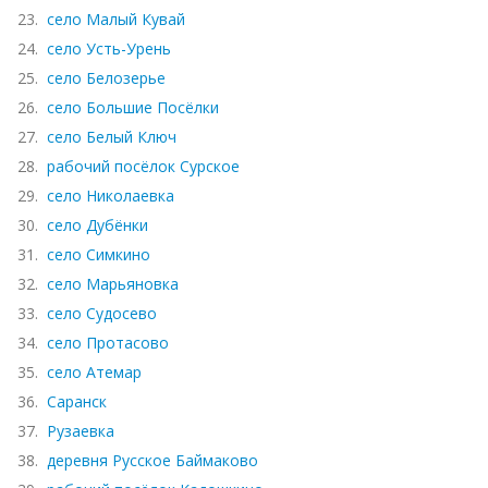
23.
село Малый Кувай
24.
село Усть-Урень
25.
село Белозерье
26.
село Большие Посёлки
27.
село Белый Ключ
28.
рабочий посёлок Сурское
29.
село Николаевка
30.
село Дубёнки
31.
село Симкино
32.
село Марьяновка
33.
село Судосево
34.
село Протасово
35.
село Атемар
36.
Саранск
37.
Рузаевка
38.
деревня Русское Баймаково