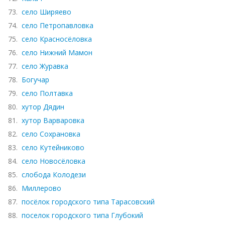
73.
село Ширяево
74.
село Петропавловка
75.
село Красносёловка
76.
село Нижний Мамон
77.
село Журавка
78.
Богучар
79.
село Полтавка
80.
хутор Дядин
81.
хутор Варваровка
82.
село Сохрановка
83.
село Кутейниково
84.
село Новосёловка
85.
слобода Колодези
86.
Миллерово
87.
посёлок городского типа Тарасовский
88.
поселок городского типа Глубокий