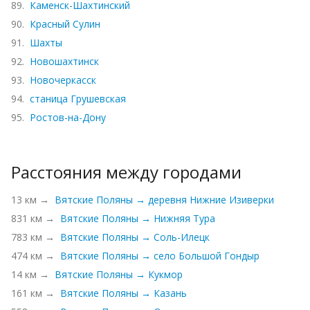
89.
Каменск-Шахтинский
90.
Красный Сулин
91.
Шахты
92.
Новошахтинск
93.
Новочеркасск
94.
станица Грушевская
95.
Ростов-на-Дону
Расстояния между городами
13 км →
Вятские Поляны → деревня Нижние Изиверки
831 км →
Вятские Поляны → Нижняя Тура
783 км →
Вятские Поляны → Соль-Илецк
474 км →
Вятские Поляны → село Большой Гондыр
14 км →
Вятские Поляны → Кукмор
161 км →
Вятские Поляны → Казань