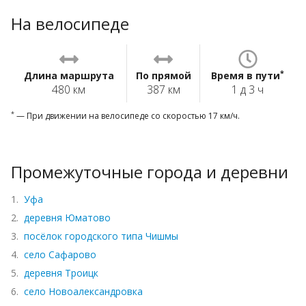
На велосипеде
*
Длина маршрута
По прямой
Время в пути
480 км
387 км
1 д 3 ч
*
— При движении на велосипеде со скоростью 17 км/ч.
Промежуточные города и деревни
1.
Уфа
2.
деревня Юматово
3.
посёлок городского типа Чишмы
4.
село Сафарово
5.
деревня Троицк
6.
село Новоалександровка