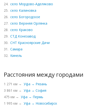
24.
село Мордово-Аделяково
25.
село Калиновка
26.
село Богородское
27.
село Верхняя Орлянка
28.
село Краково
29.
СТД Конезавод
30.
СНТ Красноярские Дачи
31.
Самара
32.
Кинель
Расстояния между городами
1 271 км →
Уфа → Рязань
3 861 км →
Уфа → София
475 км →
Уфа → Пермь
1 995 км →
Уфа → Новосибирск