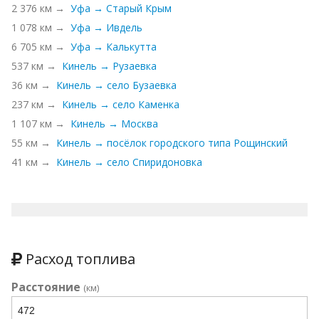
2 376 км →
Уфа → Старый Крым
1 078 км →
Уфа → Ивдель
6 705 км →
Уфа → Калькутта
537 км →
Кинель → Рузаевка
36 км →
Кинель → село Бузаевка
237 км →
Кинель → село Каменка
1 107 км →
Кинель → Москва
55 км →
Кинель → посёлок городского типа Рощинский
41 км →
Кинель → село Спиридоновка
Расход топлива
Расстояние
(км)