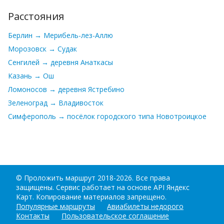
Расстояния
Берлин → Мерибель-лез-Аллю
Морозовск → Судак
Сенгилей → деревня Анаткасы
Казань → Ош
Ломоносов → деревня Ястребино
Зеленоград → Владивосток
Симферополь → посёлок городского типа Новотроицкое
©
Проложить маршрут
2018-2026. Все права
защищены. Сервис работает на основе API Яндекс
Карт. Копирование материалов запрещено.
Популярные маршруты
Авиабилеты недорого
Контакты
Пользовательское соглашение