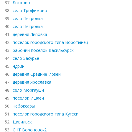
37.
Лысково
38.
село Трофимово
39.
село Петровка
40.
село Петровка
41.
деревня Липовка
42.
поселок городского типа Воротынец
43.
рабочий посёлок Васильсурск
44.
село Засурье
45.
Ядрин
46.
деревня Средние Ирзеи
47.
деревня Ярославка
48.
село Моргауши
49.
поселок Ишлеи
50.
Чебоксары
51.
поселок городского типа Кугеси
52.
Цивильск
53.
СНТ Вороново-2