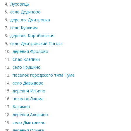
4.
Луховицы
5.
село Дединово
6.
деревня Дмитровка
7.
село Куплиям
8.
деревня Коробовская
9.
село Дмитровский Погост
10.
деревня Фролово
11.
Спас-Клепики
12.
село Гришино
13.
посёлок городского типа Тума
14.
село Давыдово
15.
деревня Ильино
16.
поселок Лашма
17.
Касимов
18.
деревня Алешино
19.
село Дмитриево
20.
деревня Осинки