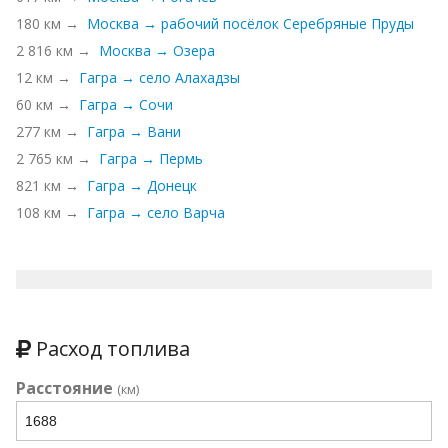
180 км →
Москва → рабочий посёлок Серебряные Пруды
2 816 км →
Москва → Озера
12 км →
Гагра → село Алахадзы
60 км →
Гагра → Сочи
277 км →
Гагра → Вани
2 765 км →
Гагра → Пермь
821 км →
Гагра → Донецк
108 км →
Гагра → село Варча
Расход топлива
Расстояние
(км)