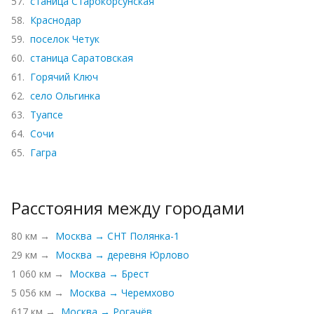
57.
станица Старокорсунская
58.
Краснодар
59.
поселок Четук
60.
станица Саратовская
61.
Горячий Ключ
62.
село Ольгинка
63.
Туапсе
64.
Сочи
65.
Гагра
Расстояния между городами
80 км →
Москва → СНТ Полянка-1
29 км →
Москва → деревня Юрлово
1 060 км →
Москва → Брест
5 056 км →
Москва → Черемхово
617 км →
Москва → Рогачёв