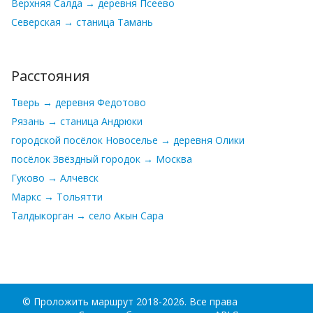
Верхняя Салда → деревня Псеево
Северская → станица Тамань
Расстояния
Тверь → деревня Федотово
Рязань → станица Андрюки
городской посёлок Новоселье → деревня Олики
посёлок Звёздный городок → Москва
Гуково → Алчевск
Маркс → Тольятти
Талдыкорган → село Акын Сара
©
Проложить маршрут
2018-2026. Все права