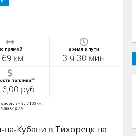
ты
По прямой
Время в пути
169 км
3 ч 30 мин
**
ость топлива
16,00 руб
омобилем 8 л / 100 км.
ива 64 р / л.
-на-Кубани в Тихорецк на