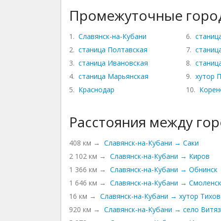
Промежуточные город
1.
Славянск-на-Кубани
6.
станиц
2.
станица Полтавская
7.
станиц
3.
станица Ивановская
8.
станиц
4.
станица Марьянская
9.
хутор 
5.
Краснодар
10.
Корен
Расстояния между го
408 км →
Славянск-на-Кубани → Саки
2 102 км →
Славянск-на-Кубани → Киров
1 366 км →
Славянск-на-Кубани → Обнинск
1 646 км →
Славянск-на-Кубани → Смоленс
16 км →
Славянск-на-Кубани → хутор Тихов
920 км →
Славянск-на-Кубани → село Витя