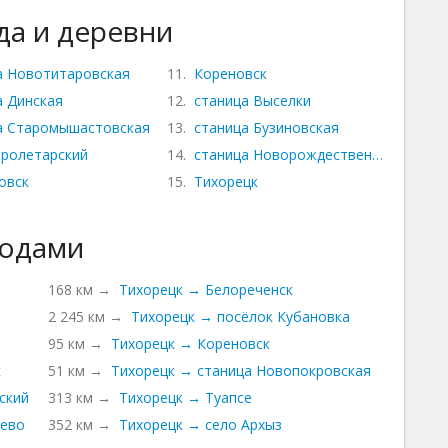
а и деревни
а Новотитаровская
11.
Кореновск
а Динская
12.
станица Выселки
а Старомышастовская
13.
станица Бузиновская
Пролетарский
14.
станица Новорождественская
овск
15.
Тихорецк
родами
168 км →
Тихорецк → Белореченск
2 245 км →
Тихорецк → посёлок Кубановка
95 км →
Тихорецк → Кореновск
к
51 км →
Тихорецк → станица Новопокровская
ский
313 км →
Тихорецк → Туапсе
зево
352 км →
Тихорецк → село Архыз