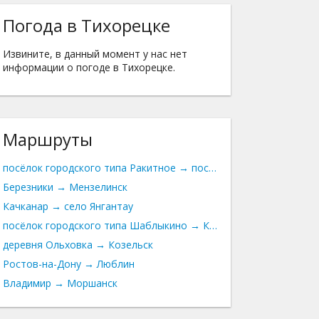
Погода в Тихорецке
Извините, в данный момент у нас нет
информации о погоде в Тихорецке.
Маршруты
посёлок городского типа Ракитное → посёлок городского типа Пролетарский
Березники → Мензелинск
Качканар → село Янгантау
посёлок городского типа Шаблыкино → Карачев
деревня Ольховка → Козельск
Ростов-на-Дону → Люблин
Владимир → Моршанск