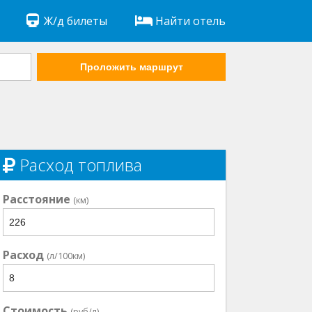
Ж/д билеты
Найти отель
Проложить маршрут
Расход топлива
Расстояние
(км)
Расход
(л/100км)
Стоимость
(руб/л)