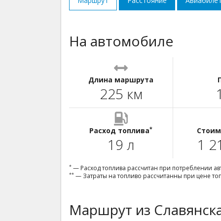
Маршрут
Расстояние
Авиабиле
На автомобиле
Длина маршрута
225 км
*
Расход топлива
Стоим
19 л
1 2
*
— Расход топлива рассчитан при потреблении авт
**
— Затраты на топливо рассчитанны при цене топл
Маршрут из Славянска