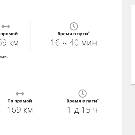
*
 прямой
Время в пути
69 км
16 ч 40 мин
км/ч.
*
По прямой
Время в пути
169 км
1 д 15 ч