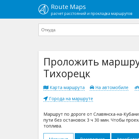
Route Maps
расчет расстояний и прокладка маршрутов
Проложить маршрут
Тихорецк
Карта маршрута
На автомобиле
Города на маршруте
Маршрут по дороге от Славянска-на-Кубани 
пути без остановок 3 ч 30 мин. Чтобы прое
топлива.