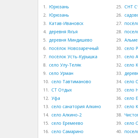
1.
Юрюзань
25.
СНТ С
2.
Юрюзань
26.
садов
3.
Катав-Ивановск
27.
посёл
4.
деревня Яхъя
28.
посел
5.
деревня Миндишево
29.
Альме
6.
посёлок Новозаречный
30.
село 
7.
посёлок Усть-Курышка
31.
село 
8.
село Улу-Теляк
32.
село 
9.
село Урман
33.
дерев
10.
село Тавтиманово
34.
село 
11.
СТ Отдых
35.
село 
12.
Уфа
36.
село 
13.
село санатория Алкино
37.
село 
14.
село Алкино-2
38.
Чисто
15.
село Еремеево
39.
село 
16.
село Самарино
40.
посел