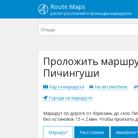
Route Maps
расчет расстояний и прокладка маршрутов
Проложить маршру
Пичингуши
Карта маршрута
На автомобиле
Города на маршруте
Маршрут по дороге от Юрюзань до село Пич
без остановок 15 ч 2 мин. Чтобы проехать 
Маршрут
Расстояние
Авиабиле