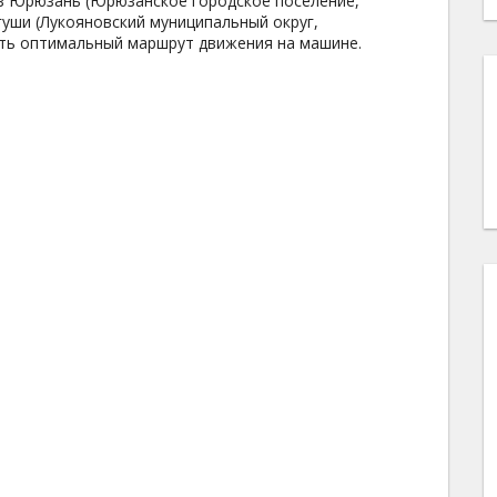
из Юрюзань (Юрюзанское городское поселение,
гуши (Лукояновский муниципальный округ,
ить оптимальный маршрут движения на машине.