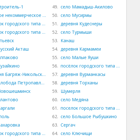
троитель-1
49.
село Мамадыш-Акилово
ое некоммерческое товарищество Лесное
50.
село Мусирмы
ок городского типа Актюбинский
51.
деревня Кудеснеры
ок городского типа Джалиль
52.
село Турмыши
тьевск
53.
Канаш
Русский Акташ
54.
деревня Кармамеи
Аппаково
55.
село Малые Яуши
Кузайкино
56.
посёлок городского типа Вурнары
ня Багряж-Никольское
57.
деревня Вурманкасы
Слобода Петропавловская
58.
деревня Торханы
Новошешминск
59.
Шумерля
Елантово
60.
село Медяна
Каргали
61.
поселок городского типа Пильна
поль
62.
село Большое Рыбушкино
Сахаровка
63.
Сергач
ок городского типа Алексеевское
64.
село Ключищи