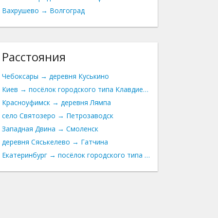
Вахрушево → Волгоград
Расстояния
Чебоксары → деревня Куськино
Киев → посёлок городского типа Клавдиево-Тарасово
Красноуфимск → деревня Лямпа
село Святозеро → Петрозаводск
Западная Двина → Смоленск
деревня Сяськелево → Гатчина
Екатеринбург → посёлок городского типа Ореанда