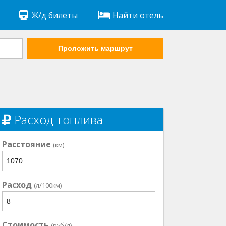
Ж/д билеты
Найти отель
Проложить маршрут
Расход топлива
Расстояние
(км)
Расход
(л/100км)
Стоимость
(руб/л)