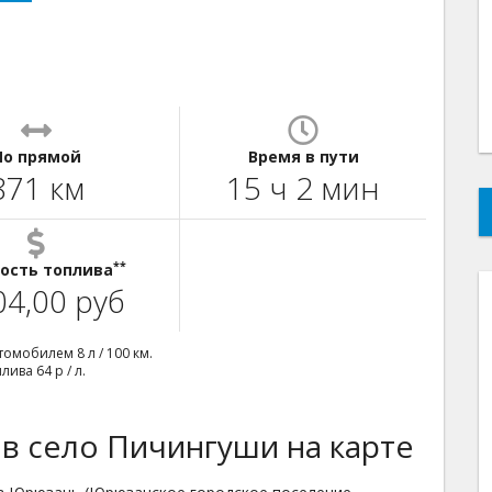
По прямой
Время в пути
871 км
15 ч 2 мин
**
ость топлива
04,00 руб
омобилем 8 л / 100 км.
ива 64 р / л.
в село Пичингуши на карте