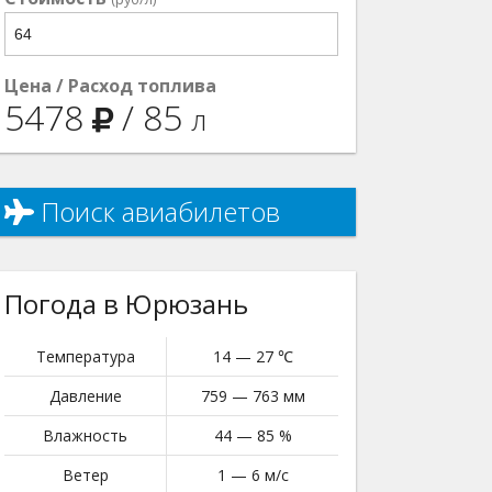
Цена / Расход топлива
5478
/
85
л
Поиск авиабилетов
Погода в Юрюзань
Температура
14 — 27 ℃
Давление
759 — 763 мм
Влажность
44 — 85 %
Ветер
1 — 6 м/с