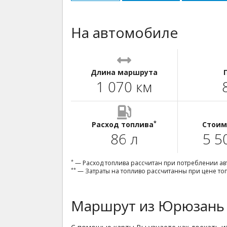
На автомобиле
Длина маршрута
1 070 км
*
Расход топлива
Стоим
86 л
5 5
*
— Расход топлива рассчитан при потреблении авт
**
— Затраты на топливо рассчитанны при цене топл
Маршрут из Юрюзань 