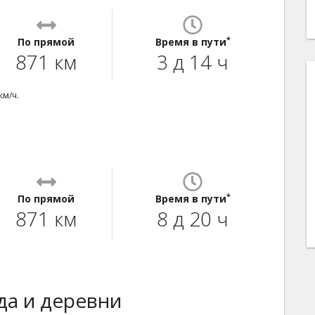
*
По прямой
Время в пути
871 км
3 д 14 ч
км/ч.
*
По прямой
Время в пути
871 км
8 д 20 ч
а и деревни