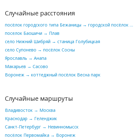
Случайные расстояния
посёлок городского типа Бежаницы → городской посёлок Езерище
поселок Баошичи → Плав
село Нижний Шибряй → станица Голубицкая
село Супонево → посёлок Сосны
Ярославль → Анапа
Макарьев → Сасово
Воронеж → коттеджный посёлок Весна парк
Случайные маршруты
Владивосток → Москва
Краснодар → Геленджик
Санкт-Петербург → Невинномысск
посёлок Первомайка → Воронеж