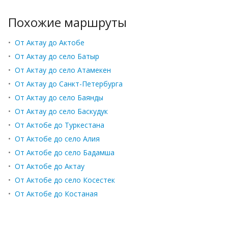
Похожие маршруты
•
От Актау до Актобе
•
От Актау до село Батыр
•
От Актау до село Атамекен
•
От Актау до Санкт-Петербурга
•
От Актау до село Баянды
•
От Актау до село Баскудук
•
От Актобе до Туркестана
•
От Актобе до село Алия
•
От Актобе до село Бадамша
•
От Актобе до Актау
•
От Актобе до село Косестек
•
От Актобе до Костаная