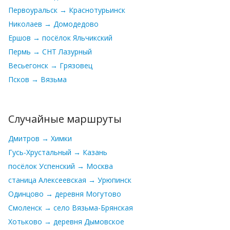
Первоуральск → Краснотурьинск
Николаев → Домодедово
Ершов → посёлок Яльчикский
Пермь → СНТ Лазурный
Весьегонск → Грязовец
Псков → Вязьма
Случайные маршруты
Дмитров → Химки
Гусь-Хрустальный → Казань
посёлок Успенский → Москва
станица Алексеевская → Урюпинск
Одинцово → деревня Могутово
Смоленск → село Вязьма-Брянская
Хотьково → деревня Дымовское