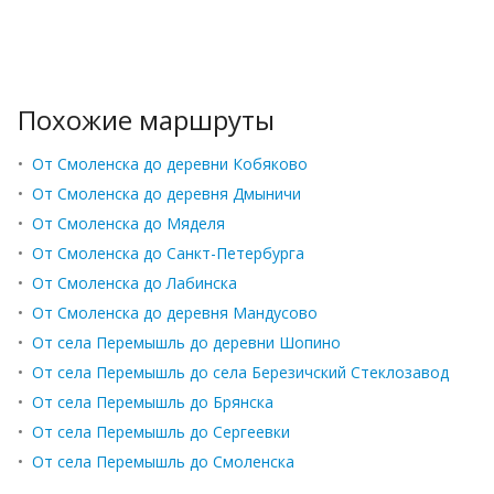
Похожие маршруты
•
От Смоленска до деревни Кобяково
•
От Смоленска до деревня Дмыничи
•
От Смоленска до Мяделя
•
От Смоленска до Санкт-Петербурга
•
От Смоленска до Лабинска
•
От Смоленска до деревня Мандусово
•
От села Перемышль до деревни Шопино
•
От села Перемышль до села Березичский Стеклозавод
•
От села Перемышль до Брянска
•
От села Перемышль до Сергеевки
•
От села Перемышль до Смоленска