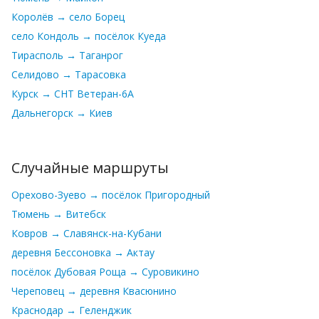
Королёв → село Борец
село Кондоль → посёлок Куеда
Тирасполь → Таганрог
Селидово → Тарасовка
Курск → СНТ Ветеран-6А
Дальнегорск → Киев
Случайные маршруты
Орехово-Зуево → посёлок Пригородный
Тюмень → Витебск
Ковров → Славянск-на-Кубани
деревня Бессоновка → Актау
посёлок Дубовая Роща → Суровикино
Череповец → деревня Квасюнино
Краснодар → Геленджик