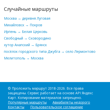
Случайные маршруты
Москва → деревня Луговая
Михайловск → Покров
Ирпень → Белая Церковь
Свободный → Сковородино
хутор Анапский → Брянск
посёлок городского типа Джубга → село Лермонтово
Мелитополь → Москва
©
Проложить маршрут
2018-2026. Все права
защищены. Сервис работает на основе API Яндекс
Карт. Копирование материалов запрещено.
Популярные маршруты
Авиабилеты недорого
Контакты
Пользовательское соглашение