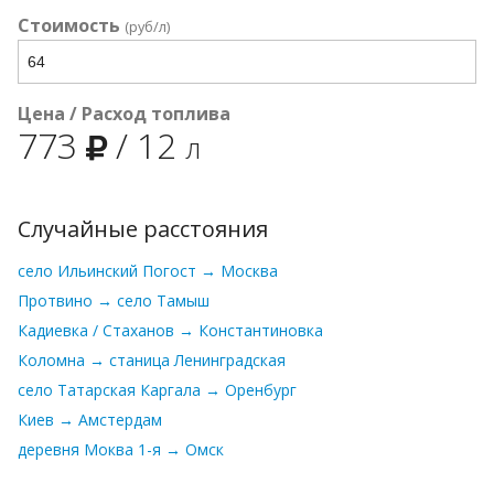
Стоимость
(руб/л)
Цена / Расход топлива
773
/
12
л
Случайные расстояния
село Ильинский Погост → Москва
Протвино → село Тамыш
Кадиевка / Стаханов → Константиновка
Коломна → станица Ленинградская
село Татарская Каргала → Оренбург
Киев → Амстердам
деревня Моква 1-я → Омск