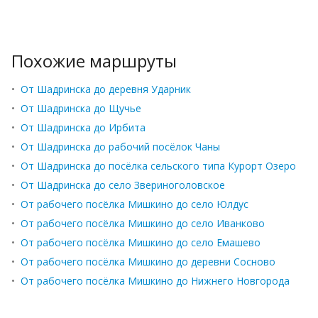
Похожие маршруты
•
От Шадринска до деревня Ударник
•
От Шадринска до Щучье
•
От Шадринска до Ирбита
•
От Шадринска до рабочий посёлок Чаны
•
От Шадринска до посёлка сельского типа Курорт Озеро
•
От Шадринска до село Звериноголовское
•
От рабочего посёлка Мишкино до село Юлдус
•
От рабочего посёлка Мишкино до село Иванково
•
От рабочего посёлка Мишкино до село Емашево
•
От рабочего посёлка Мишкино до деревни Сосново
•
От рабочего посёлка Мишкино до Нижнего Новгорода