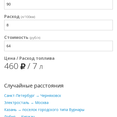
Расход
(л/100км)
Стоимость
(руб/л)
Цена / Расход топлива
460
/
7
л
Случайные расстояния
Санкт-Петербург → Черняховск
Электросталь → Москва
Казань → поселок городского типа Вурнары
Лобня → Киржач