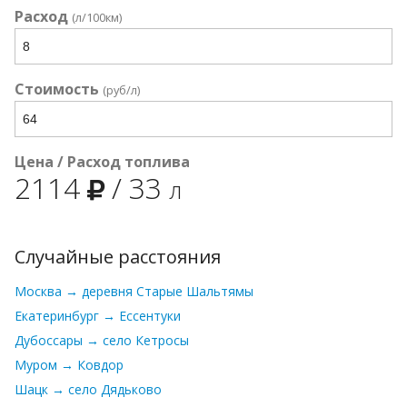
Расход
(л/100км)
Стоимость
(руб/л)
Цена / Расход топлива
2114
/
33
л
Случайные расстояния
Москва → деревня Старые Шальтямы
Екатеринбург → Ессентуки
Дубоссары → село Кетросы
Муром → Ковдор
Шацк → село Дядьково