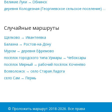
Великие Луки → Обнинск
деревня Колодезная (Георгиевское сельское поселение) → село Пыщуг
Случайные маршруты
Щёлково → Ивантеевка
Балахна → Ростов-на-Дону
Муром → деревня Ефремово
посёлок городского типа Урмары → Чебоксары
посёлок Мирный → рабочий посёлок Коченёво
Всеволожск → село Старая Ладога
село Сам → Пермь
©
Проложить маршрут
2018-2026. Все права