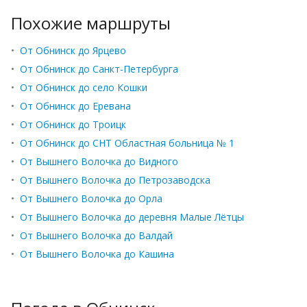
Похожие маршруты
•
От Обнинск до Ярцево
•
От Обнинск до Санкт-Петербурга
•
От Обнинск до село Кошки
•
От Обнинск до Еревана
•
От Обнинск до Троицк
•
От Обнинск до СНТ Областная больница № 1
•
От Вышнего Волочка до Видного
•
От Вышнего Волочка до Петрозаводска
•
От Вышнего Волочка до Орла
•
От Вышнего Волочка до деревня Малые Лётцы
•
От Вышнего Волочка до Валдай
•
От Вышнего Волочка до Кашина