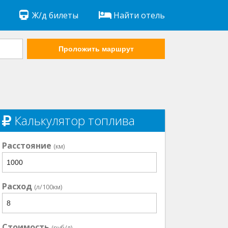
Ж/д билеты
Найти отель
Проложить маршрут
Калькулятор топлива
Расстояние
(км)
Расход
(л/100км)
Стоимость
(руб/л)