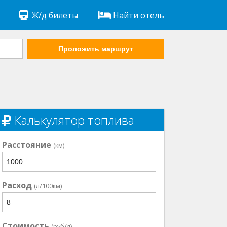
Ж/д билеты
Найти отель
Проложить маршрут
Калькулятор топлива
Расстояние
(км)
Расход
(л/100км)
Стоимость
(руб/л)