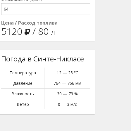
Цена / Расход топлива
5120
/
80
л
Погода в Синте-Никласе
Температура
12 — 25 ℃
Давление
764 — 766 мм
Влажность
30 — 73 %
Ветер
0 — 3 м/с