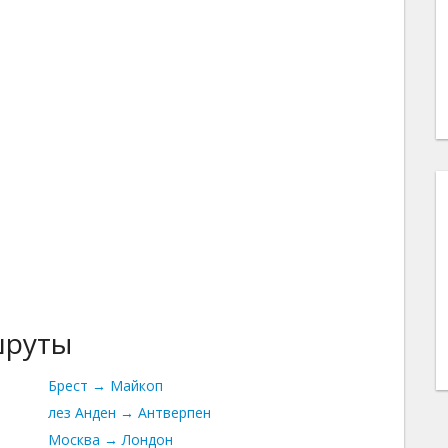
шруты
Брест → Майкоп
лез Анден → Антверпен
Москва → Лондон