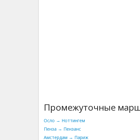
Промежуточные мар
Осло → Ноттингем
Пенза → Пензанс
Амстердам → Париж