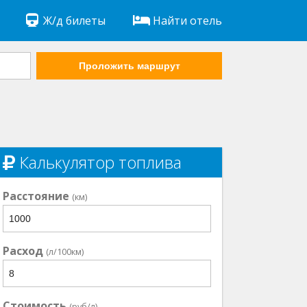
Ж/д билеты
Найти отель
Проложить маршрут
Калькулятор топлива
Расстояние
(км)
Расход
(л/100км)
Стоимость
(руб/л)