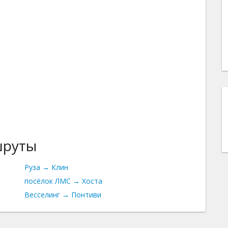
шруты
Руза → Клин
посёлок ЛМС → Хоста
Весселинг → Понтиви