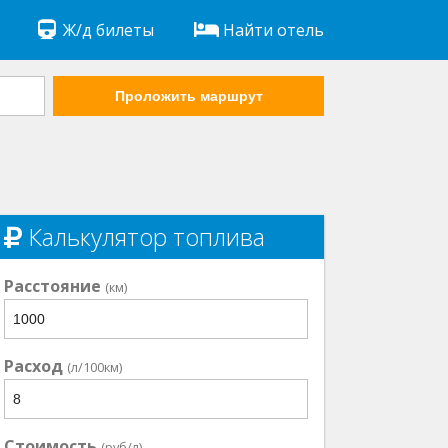
Ж/д билеты
Найти отель
Проложить маршрут
Калькулятор топлива
Расстояние
(км)
Расход
(л/100км)
Стоимость
(руб/л)