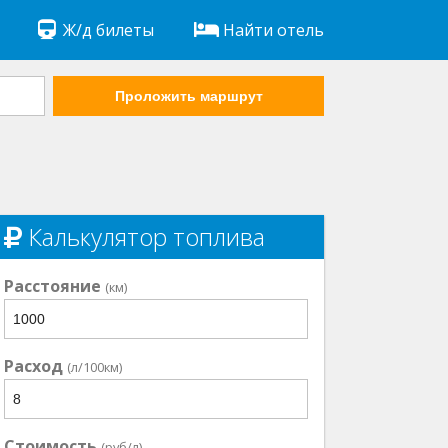
Ж/д билеты
Найти отель
Проложить маршрут
Калькулятор топлива
Расстояние
(км)
Расход
(л/100км)
Стоимость
(руб/л)