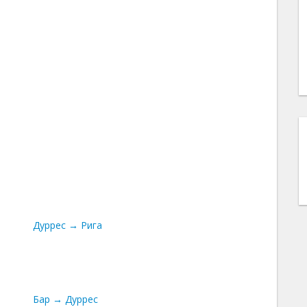
Дуррес → Рига
Бар → Дуррес