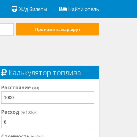
Ж/д билеты
Найти отель
Проложить маршрут
Калькулятор топлива
Расстояние
(км)
Расход
(л/100км)
Стоимость
(руб/л)