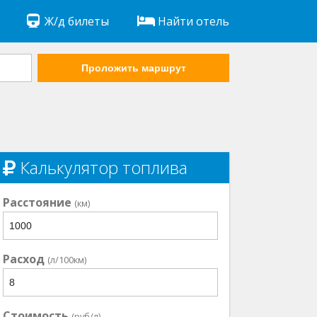
Ж/д билеты
Найти отель
Проложить маршрут
Калькулятор топлива
Расстояние
(км)
Расход
(л/100км)
Стоимость
(руб/л)