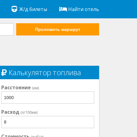
Ж/д билеты
Найти отель
Проложить маршрут
Калькулятор топлива
Расстояние
(км)
Расход
(л/100км)
Стоимость
(руб/л)