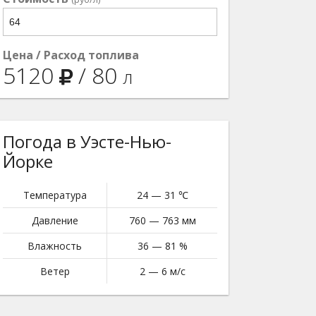
Цена / Расход топлива
5120
/
80
л
Погода в Уэсте-Нью-
Йорке
Температура
24 — 31 ℃
Давление
760 — 763 мм
Влажность
36 — 81 %
Ветер
2 — 6 м/с