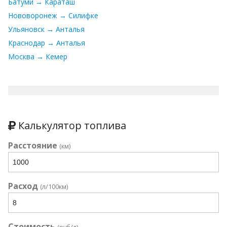
Батуми → Караташ
Нововоронеж → Силифке
Ульяновск → Анталья
Краснодар → Анталья
Москва → Кемер
Калькулятор топлива
Расстояние
(км)
Расход
(л/100км)
Стоимость