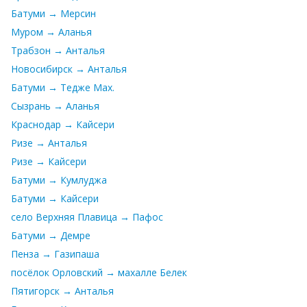
Батуми → Мерсин
Муром → Аланья
Трабзон → Анталья
Новосибирск → Анталья
Батуми → Тедже Мах.
Сызрань → Аланья
Краснодар → Кайсери
Ризе → Анталья
Ризе → Кайсери
Батуми → Кумлуджа
Батуми → Кайсери
село Верхняя Плавица → Пафос
Батуми → Демре
Пенза → Газипаша
посёлок Орловский → махалле Белек
Пятигорск → Анталья