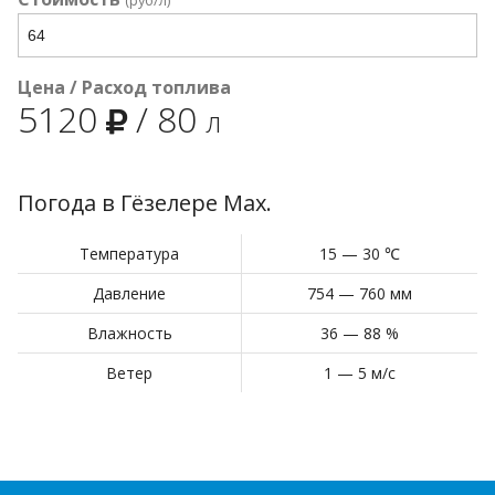
(руб/л)
Цена / Расход топлива
5120
/
80
л
Погода в Гёзелере Мах.
Температура
15 — 30 ℃
Давление
754 — 760 мм
Влажность
36 — 88 %
Ветер
1 — 5 м/с