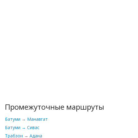
Промежуточные маршруты
Батуми → Манавгат
Батуми → Сивас
Трабзон → Адана