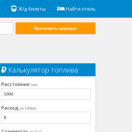
Ж/д билеты
Найти отель
Проложить маршрут
Калькулятор топлива
Расстояние
(км)
Расход
(л/100км)
Стоимость
(руб/л)