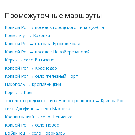
Промежуточные маршруты
Кривой Рог → посёлок городского типа Джубга
Кременчуг → Каховка
Кривой Рог → станица Брюховецкая
Кривой Рог → поселок Новоберезанский
Керчь → село Витязево
Кривой Рог → Краснодар
Кривой Рог → село Железный Порт
Никополь → Кропивницкий
Керчь → Киев
посёлок городского типа Нововоронцовка → Кривой Рог
село Дрофино → село Маковка
Кропивницкий → село Шевченко
Кривой Рог → село Новое
Бобринец → село Новокаиры