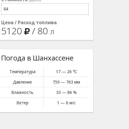
Цена / Расход топлива
5120
/
80
л
Погода в Шанхассене
Температура
17 — 26 ℃
Давление
759 — 763 мм
Влажность
33 — 86 %
Ветер
1 — 6 м/с