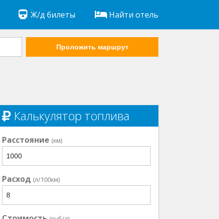
Ж/д билеты
Найти отель
Проложить маршрут
Калькулятор топлива
Расстояние
(км)
Расход
(л/100км)
Стоимость
(руб/л)