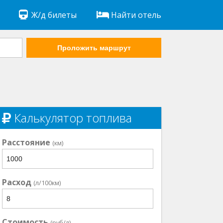
Ж/д билеты
Найти отель
Проложить маршрут
Калькулятор топлива
Расстояние
(км)
Расход
(л/100км)
Стоимость
(руб/л)