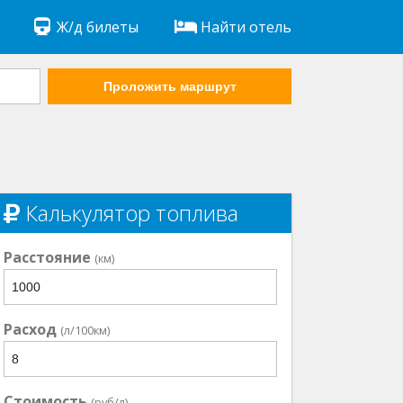
Ж/д билеты
Найти отель
Проложить маршрут
Калькулятор топлива
Расстояние
(км)
Расход
(л/100км)
Стоимость
(руб/л)