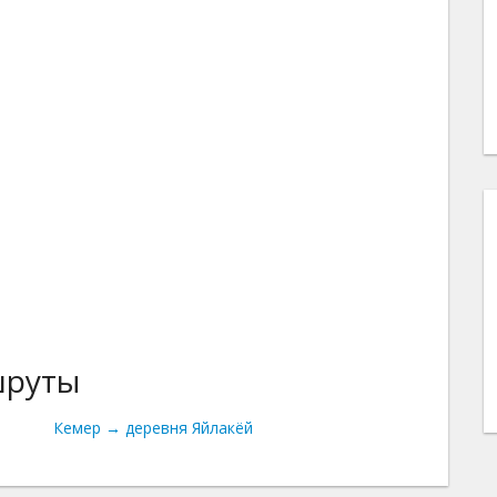
шруты
Кемер → деревня Яйлакёй