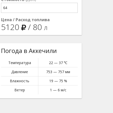
Цена / Расход топлива
5120
/
80
л
Погода в Аккечили
Температура
22 — 37 ℃
Давление
753 — 757 мм
Влажность
19 — 75 %
Ветер
1 — 6 м/с