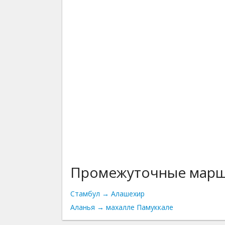
Промежуточные мар
Стамбул → Алашехир
Аланья → махалле Памуккале