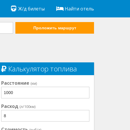
Ж/д билеты
Найти отель
Проложить маршрут
Калькулятор топлива
Расстояние
(км)
Расход
(л/100км)
Стоимость
(руб/л)