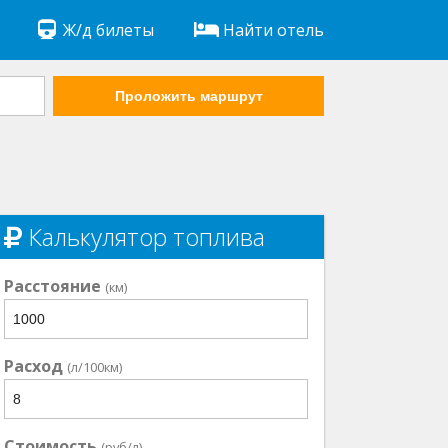
Ж/д билеты
Найти отель
Проложить маршрут
Калькулятор топлива
Расстояние
(км)
Расход
(л/100км)
Стоимость
(руб/л)