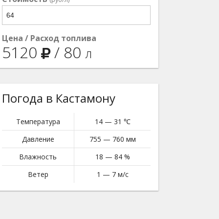
Цена / Расход топлива
5120
/
80
л
Погода в Кастамону
Температура
14 — 31 ℃
Давление
755 — 760 мм
Влажность
18 — 84 %
Ветер
1 — 7 м/с