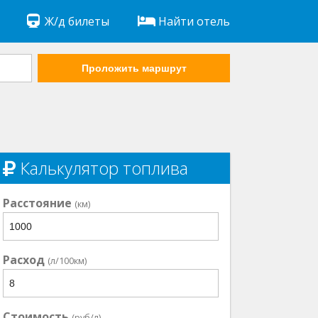
Ж/д билеты
Найти отель
Проложить маршрут
Калькулятор топлива
Расстояние
(км)
Расход
(л/100км)
Стоимость
(руб/л)