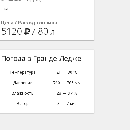
Цена / Расход топлива
5120
/
80
л
Погода в Гранде-Ледже
Температура
21 — 30 ℃
Давление
760 — 763 мм
Влажность
28 — 97 %
Ветер
3 — 7 м/с