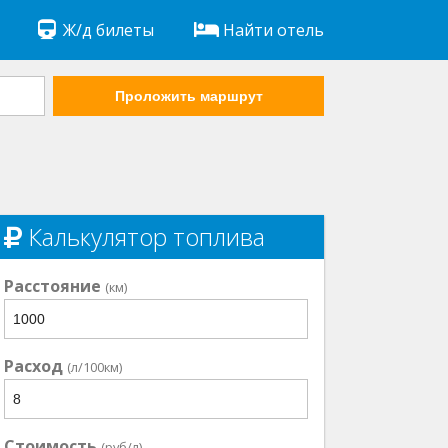
Ж/д билеты
Найти отель
Проложить маршрут
Калькулятор топлива
Расстояние
(км)
Расход
(л/100км)
Стоимость
(руб/л)