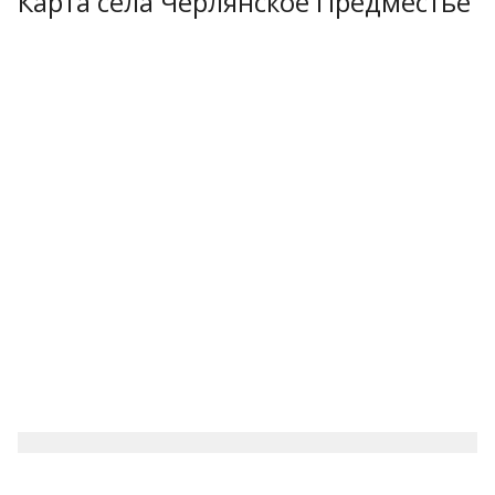
Карта села Черлянское Предместье