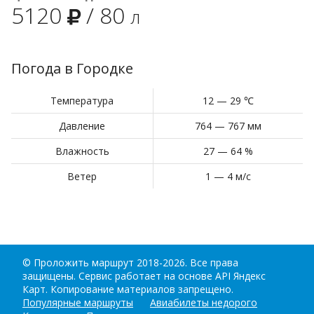
5120
/
80
л
Погода в Городке
Температура
12 — 29 ℃
Давление
764 — 767 мм
Влажность
27 — 64 %
Ветер
1 — 4 м/с
©
Проложить маршрут
2018-2026. Все права
защищены. Сервис работает на основе API Яндекс
Карт. Копирование материалов запрещено.
Популярные маршруты
Авиабилеты недорого