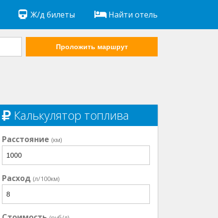
Ж/д билеты
Найти отель
Проложить маршрут
Калькулятор топлива
Расстояние
(км)
Расход
(л/100км)
Стоимость
(руб/л)