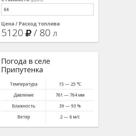
Цена / Расход топлива
5120
/
80
л
Погода в селе
Припутенка
Температура
15 — 25 ℃
Давление
761 — 764 мм
Влажность
39 — 93 %
Ветер
2 — 6 м/с