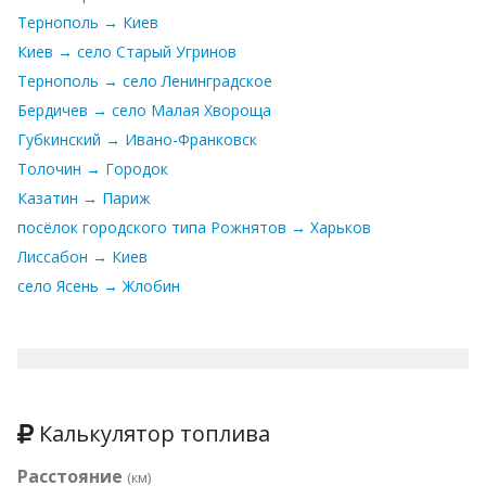
Тернополь → Киев
Киев → село Старый Угринов
Тернополь → село Ленинградское
Бердичев → село Малая Хвороща
Губкинский → Ивано-Франковск
Толочин → Городок
Казатин → Париж
посёлок городского типа Рожнятов → Харьков
Лиссабон → Киев
село Ясень → Жлобин
Калькулятор топлива
Расстояние
(км)