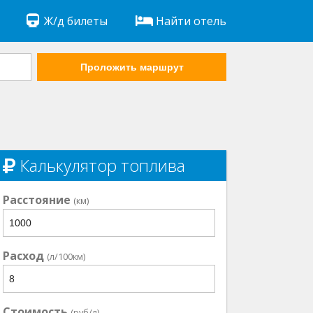
Ж/д билеты
Найти отель
Проложить маршрут
Калькулятор топлива
Расстояние
(км)
Расход
(л/100км)
Стоимость
(руб/л)