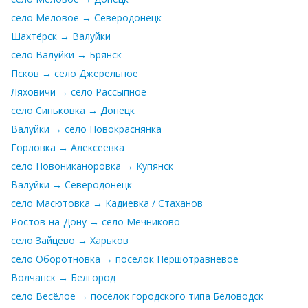
село Меловое → Северодонецк
Шахтёрск → Валуйки
село Валуйки → Брянск
Псков → село Джерельное
Ляховичи → село Рассыпное
село Синьковка → Донецк
Валуйки → село Новокраснянка
Горловка → Алексеевка
село Новониканоровка → Купянск
Валуйки → Северодонецк
село Масютовка → Кадиевка / Стаханов
Ростов-на-Дону → село Мечниково
село Зайцево → Харьков
село Оборотновка → поселок Першотравневое
Волчанск → Белгород
село Весёлое → посёлок городского типа Беловодск