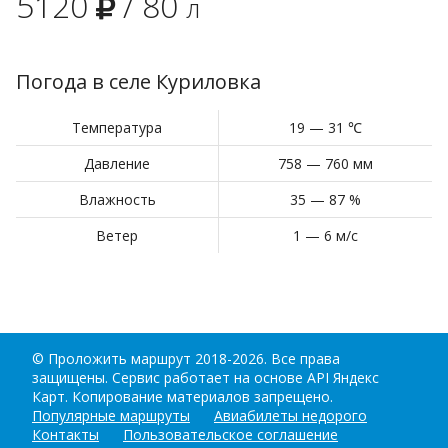
5120
/
80
л
Погода в селе Куриловка
Температура
19 — 31 ℃
Давление
758 — 760 мм
Влажность
35 — 87 %
Ветер
1 — 6 м/с
©
Проложить маршрут
2018-2026. Все права
защищены. Сервис работает на основе API Яндекс
Карт. Копирование материалов запрещено.
Популярные маршруты
Авиабилеты недорого
Контакты
Пользовательское соглашение